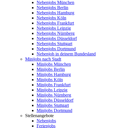
Nebenjobs München
Nebenjobs Berlin
Nebenjobs Hamburg
Nebenjobs Köln
Nebenjobs Frankfurt
Nebenjobs Leipzig
Nebenjobs Nürnberg
Nebenjobs Düsseldorf
Nebenjobs Stuttgart
Nebenjobs Dortmund
Nebenjob in deinem Bundesland
Minijobs nach Stadt
Minijobs München
Minijobs Berlin
Minijobs Hamburg
Minijobs Köln
Minijobs Frankfurt
Minijobs Leipzig
Minijobs Nürnberg
Minijobs Düsseldorf
Minijobs Stuttgart
Minijobs Dortmund
Stellenangebote
Nebenjobs
Ferienjobs