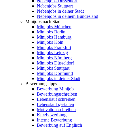
Nebenjobs Düsseldorf
Nebenjobs Stuttgart
Nebenjobs in deiner Stadt
Nebenjobs in deinem Bundesland
Minijobs nach Stadt
Minijobs München
Minijobs Berlin
Minijobs Hamburg
Minijobs Köln
Minijobs Frankfurt
Minijobs Leipzig
Minijobs Nürnberg
Minijobs Düsseldorf
Minijobs Stuttgart
Minijobs Dortmund
Minijobs in deiner Stadt
Bewerbungstipps
Bewerbung Minijob
Bewerbungsschreiben
Lebenslauf schreiben
Lebenslauf gestalten
Motivationsschreiben
Kurzbewerbung
Interne Bewerbung
Bewerbung auf Englisch