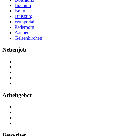
Bochum
Bonn
Duisburg
Wuppertal
Paderborn
Aachen
Gelsenkirchen
Nebenjob
Über Nebenjob
Arbeiten bei NebenJob
Kontakt
Partner
FAQ
Arbeitgeber
Kostenlos registrieren
Anzeige schalten
Recruiting-Prozess Tipps
FAQ für Unternehmen
Bewerber