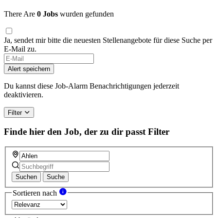
There Are
0 Jobs
wurden gefunden
Ja, sendet mir bitte die neuesten Stellenangebote für diese Suche per
E-Mail zu.
If
you
Alert speichern
are
a
Du kannst diese Job-Alarm Benachrichtigungen jederzeit
human,
deaktivieren.
ignore
this
Filter
field
Finde hier den Job, der zu dir passt
Filter
Suchen
Suche
Sortieren nach