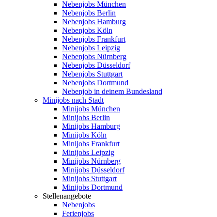
Nebenjobs München
Nebenjobs Berlin
Nebenjobs Hamburg
Nebenjobs Köln
Nebenjobs Frankfurt
Nebenjobs Leipzig
Nebenjobs Nürnberg
Nebenjobs Düsseldorf
Nebenjobs Stuttgart
Nebenjobs Dortmund
Nebenjob in deinem Bundesland
Minijobs nach Stadt
Minijobs München
Minijobs Berlin
Minijobs Hamburg
Minijobs Köln
Minijobs Frankfurt
Minijobs Leipzig
Minijobs Nürnberg
Minijobs Düsseldorf
Minijobs Stuttgart
Minijobs Dortmund
Stellenangebote
Nebenjobs
Ferienjobs