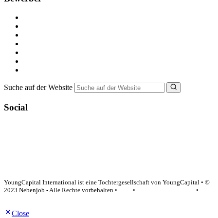
Kostenlos registrieren
Alle Jobs in Deutschland
Nebenjob suchen
Minijob suchen
Ferienjob suchen
Bewerbungstipps
NebenJob Ratgeber
Suche auf der Website
Social
YoungCapital Google score 4.6 - 18 reviews
YoungCapital International ist eine Tochtergesellschaft von YoungCapital • ©
2023 Nebenjob - Alle Rechte vorbehalten •
AGB
•
Datenschutzerklärung
•
Impressum
Close