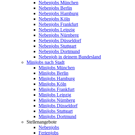
Nebenjobs München
Nebenjobs Berlin
Nebenjobs Hamburg
Nebenjobs Köln
Nebenjobs Frankfurt
Nebenjobs Leipzig
Nebenjobs Nürnberg
Nebenjobs Düsseldorf
Nebenjobs Stuttgart
Nebenjobs Dortmund
Nebenjob in deinem Bundesland
Minijobs nach Stadt
Minijobs München
Minijobs Berlin
Minijobs Hamburg
Minijobs Köln
Minijobs Frankfurt
Minijobs Leipzig
Minijobs Nürnberg
Minijobs Düsseldorf
Minijobs Stuttgart
Minijobs Dortmund
Stellenangebote
Nebenjobs
Ferienjobs