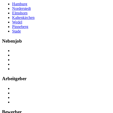
Hamburg
Norderstedt
Elmshorn
Kaltenkirchen
Wedel
Pinneberg
Stade
Nebenjob
Über Nebenjob
Arbeiten bei NebenJob
Kontakt
Partner
FAQ
Arbeitgeber
Kostenlos registrieren
Anzeige schalten
Recruiting-Prozess Tipps
FAQ für Unternehmen
Bewerber