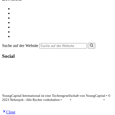
Kostenlos registrieren
Alle Jobs in Deutschland
Nebenjob suchen
Minijob suchen
Ferienjob suchen
Bewerbungstipps
NebenJob Ratgeber
Suche auf der Website
Social
YoungCapital Google score 4.6 - 18 reviews
YoungCapital International ist eine Tochtergesellschaft von YoungCapital • ©
2023 Nebenjob - Alle Rechte vorbehalten •
AGB
•
Datenschutzerklärung
•
Impressum
Close