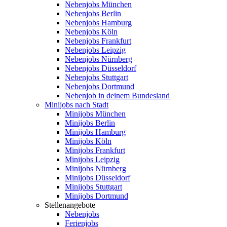
Nebenjobs München
Nebenjobs Berlin
Nebenjobs Hamburg
Nebenjobs Köln
Nebenjobs Frankfurt
Nebenjobs Leipzig
Nebenjobs Nürnberg
Nebenjobs Düsseldorf
Nebenjobs Stuttgart
Nebenjobs Dortmund
Nebenjob in deinem Bundesland
Minijobs nach Stadt
Minijobs München
Minijobs Berlin
Minijobs Hamburg
Minijobs Köln
Minijobs Frankfurt
Minijobs Leipzig
Minijobs Nürnberg
Minijobs Düsseldorf
Minijobs Stuttgart
Minijobs Dortmund
Stellenangebote
Nebenjobs
Ferienjobs