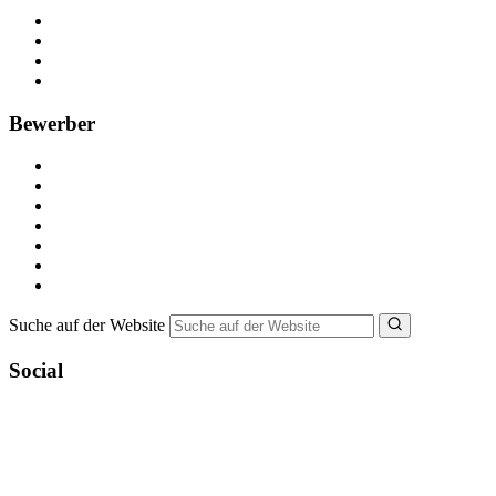
Kostenlos registrieren
Anzeige schalten
Recruiting-Prozess Tipps
FAQ für Unternehmen
Bewerber
Kostenlos registrieren
Alle Jobs in Deutschland
Nebenjob suchen
Minijob suchen
Ferienjob suchen
Bewerbungstipps
NebenJob Ratgeber
Suche auf der Website
Social