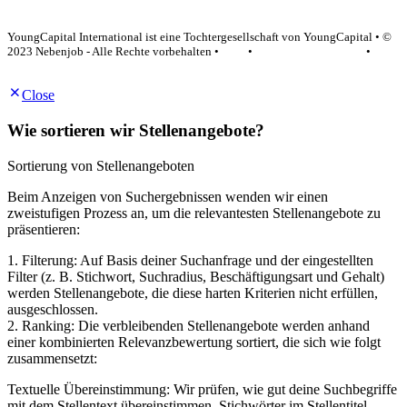
YoungCapital Google score 4.6 - 18 reviews
YoungCapital International ist eine Tochtergesellschaft von YoungCapital • ©
2023 Nebenjob - Alle Rechte vorbehalten •
AGB
•
Datenschutzerklärung
•
Impressum
Close
Wie sortieren wir Stellenangebote?
Sortierung von Stellenangeboten
Beim Anzeigen von Suchergebnissen wenden wir einen
zweistufigen Prozess an, um die relevantesten Stellenangebote zu
präsentieren:
1. Filterung: Auf Basis deiner Suchanfrage und der eingestellten
Filter (z. B. Stichwort, Suchradius, Beschäftigungsart und Gehalt)
werden Stellenangebote, die diese harten Kriterien nicht erfüllen,
ausgeschlossen.
2. Ranking: Die verbleibenden Stellenangebote werden anhand
einer kombinierten Relevanzbewertung sortiert, die sich wie folgt
zusammensetzt:
Textuelle Übereinstimmung: Wir prüfen, wie gut deine Suchbegriffe
mit dem Stellentext übereinstimmen. Stichwörter im Stellentitel