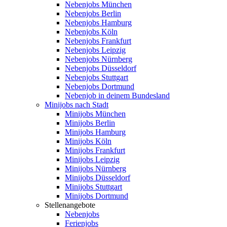
Nebenjobs München
Nebenjobs Berlin
Nebenjobs Hamburg
Nebenjobs Köln
Nebenjobs Frankfurt
Nebenjobs Leipzig
Nebenjobs Nürnberg
Nebenjobs Düsseldorf
Nebenjobs Stuttgart
Nebenjobs Dortmund
Nebenjob in deinem Bundesland
Minijobs nach Stadt
Minijobs München
Minijobs Berlin
Minijobs Hamburg
Minijobs Köln
Minijobs Frankfurt
Minijobs Leipzig
Minijobs Nürnberg
Minijobs Düsseldorf
Minijobs Stuttgart
Minijobs Dortmund
Stellenangebote
Nebenjobs
Ferienjobs