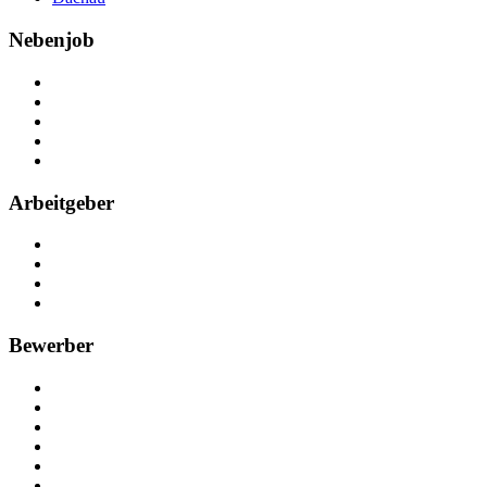
Nebenjob
Über Nebenjob
Arbeiten bei NebenJob
Kontakt
Partner
FAQ
Arbeitgeber
Kostenlos registrieren
Anzeige schalten
Recruiting-Prozess Tipps
FAQ für Unternehmen
Bewerber
Kostenlos registrieren
Alle Jobs in Deutschland
Nebenjob suchen
Minijob suchen
Ferienjob suchen
Bewerbungstipps