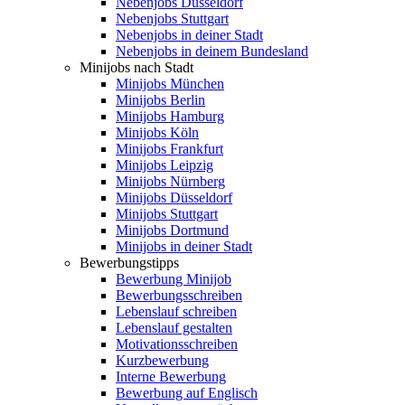
Nebenjobs Düsseldorf
Nebenjobs Stuttgart
Nebenjobs in deiner Stadt
Nebenjobs in deinem Bundesland
Minijobs nach Stadt
Minijobs München
Minijobs Berlin
Minijobs Hamburg
Minijobs Köln
Minijobs Frankfurt
Minijobs Leipzig
Minijobs Nürnberg
Minijobs Düsseldorf
Minijobs Stuttgart
Minijobs Dortmund
Minijobs in deiner Stadt
Bewerbungstipps
Bewerbung Minijob
Bewerbungsschreiben
Lebenslauf schreiben
Lebenslauf gestalten
Motivationsschreiben
Kurzbewerbung
Interne Bewerbung
Bewerbung auf Englisch