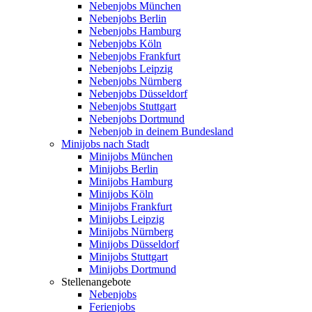
Nebenjobs München
Nebenjobs Berlin
Nebenjobs Hamburg
Nebenjobs Köln
Nebenjobs Frankfurt
Nebenjobs Leipzig
Nebenjobs Nürnberg
Nebenjobs Düsseldorf
Nebenjobs Stuttgart
Nebenjobs Dortmund
Nebenjob in deinem Bundesland
Minijobs nach Stadt
Minijobs München
Minijobs Berlin
Minijobs Hamburg
Minijobs Köln
Minijobs Frankfurt
Minijobs Leipzig
Minijobs Nürnberg
Minijobs Düsseldorf
Minijobs Stuttgart
Minijobs Dortmund
Stellenangebote
Nebenjobs
Ferienjobs