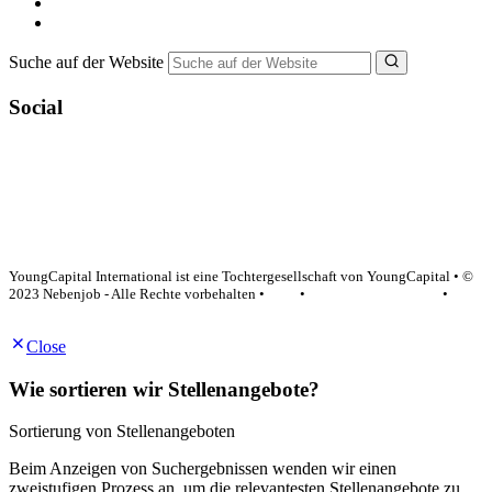
Bewerbungstipps
NebenJob Ratgeber
Suche auf der Website
Social
YoungCapital Google score 4.6 - 18 reviews
YoungCapital International ist eine Tochtergesellschaft von YoungCapital • ©
2023 Nebenjob - Alle Rechte vorbehalten •
AGB
•
Datenschutzerklärung
•
Impressum
Close
Wie sortieren wir Stellenangebote?
Sortierung von Stellenangeboten
Beim Anzeigen von Suchergebnissen wenden wir einen
zweistufigen Prozess an, um die relevantesten Stellenangebote zu