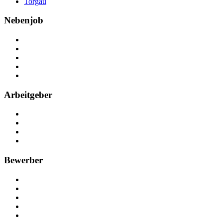
Torgau
Nebenjob
Über Nebenjob
Arbeiten bei NebenJob
Kontakt
Partner
FAQ
Arbeitgeber
Kostenlos registrieren
Anzeige schalten
Recruiting-Prozess Tipps
FAQ für Unternehmen
Bewerber
Kostenlos registrieren
Alle Jobs in Deutschland
Nebenjob suchen
Minijob suchen
Ferienjob suchen