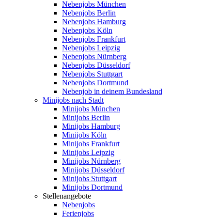
Nebenjobs München
Nebenjobs Berlin
Nebenjobs Hamburg
Nebenjobs Köln
Nebenjobs Frankfurt
Nebenjobs Leipzig
Nebenjobs Nürnberg
Nebenjobs Düsseldorf
Nebenjobs Stuttgart
Nebenjobs Dortmund
Nebenjob in deinem Bundesland
Minijobs nach Stadt
Minijobs München
Minijobs Berlin
Minijobs Hamburg
Minijobs Köln
Minijobs Frankfurt
Minijobs Leipzig
Minijobs Nürnberg
Minijobs Düsseldorf
Minijobs Stuttgart
Minijobs Dortmund
Stellenangebote
Nebenjobs
Ferienjobs