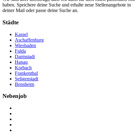
haben. Speichere deine Suche und erhalte neue Stellenangebote in
deiner Mail oder passe deine Suche an.
Städte
Kassel
Aschaffenburg
Wiesbaden
Fulda
Darmstadt
Hanau
Korbach
Frankenthal
Seligenstadt
Bensheim
Nebenjob
Über Nebenjob
Arbeiten bei NebenJob
Kontakt
Partner
FAQ