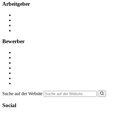
Arbeitgeber
Kostenlos registrieren
Anzeige schalten
Recruiting-Prozess Tipps
FAQ für Unternehmen
Bewerber
Kostenlos registrieren
Alle Jobs in Deutschland
Nebenjob suchen
Minijob suchen
Ferienjob suchen
Bewerbungstipps
NebenJob Ratgeber
Suche auf der Website
Social