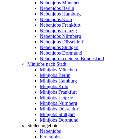
Nebenjobs München
Nebenjobs Berlin
Nebenjobs Hamburg
Nebenjobs Köln
Nebenjobs Frankfurt
Nebenjobs Leipzig
Nebenjobs Nürnberg
Nebenjobs Düsseldorf
Nebenjobs Stuttgart
Nebenjobs Dortmund
Nebenjob in deinem Bundesland
Minijobs nach Stadt
Minijobs München
Minijobs Berlin
Minijobs Hamburg
Minijobs Köln
Minijobs Frankfurt
Minijobs Leipzig
Minijobs Nürnberg
Minijobs Düsseldorf
Minijobs Stuttgart
Minijobs Dortmund
Stellenangebote
Nebenjobs
Ferienjobs