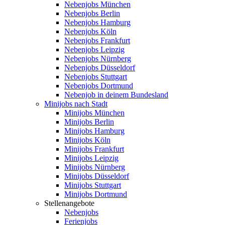
Nebenjobs München
Nebenjobs Berlin
Nebenjobs Hamburg
Nebenjobs Köln
Nebenjobs Frankfurt
Nebenjobs Leipzig
Nebenjobs Nürnberg
Nebenjobs Düsseldorf
Nebenjobs Stuttgart
Nebenjobs Dortmund
Nebenjob in deinem Bundesland
Minijobs nach Stadt
Minijobs München
Minijobs Berlin
Minijobs Hamburg
Minijobs Köln
Minijobs Frankfurt
Minijobs Leipzig
Minijobs Nürnberg
Minijobs Düsseldorf
Minijobs Stuttgart
Minijobs Dortmund
Stellenangebote
Nebenjobs
Ferienjobs