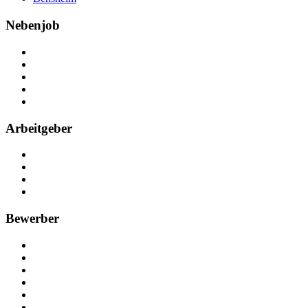
Nebenjob
Über Nebenjob
Arbeiten bei NebenJob
Kontakt
Partner
FAQ
Arbeitgeber
Kostenlos registrieren
Anzeige schalten
Recruiting-Prozess Tipps
FAQ für Unternehmen
Bewerber
Kostenlos registrieren
Alle Jobs in Deutschland
Nebenjob suchen
Minijob suchen
Ferienjob suchen
Bewerbungstipps