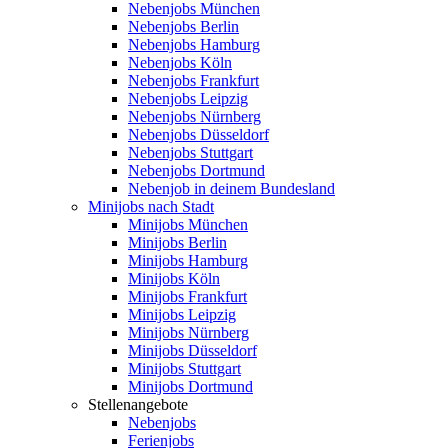
Nebenjobs München
Nebenjobs Berlin
Nebenjobs Hamburg
Nebenjobs Köln
Nebenjobs Frankfurt
Nebenjobs Leipzig
Nebenjobs Nürnberg
Nebenjobs Düsseldorf
Nebenjobs Stuttgart
Nebenjobs Dortmund
Nebenjob in deinem Bundesland
Minijobs nach Stadt
Minijobs München
Minijobs Berlin
Minijobs Hamburg
Minijobs Köln
Minijobs Frankfurt
Minijobs Leipzig
Minijobs Nürnberg
Minijobs Düsseldorf
Minijobs Stuttgart
Minijobs Dortmund
Stellenangebote
Nebenjobs
Ferienjobs