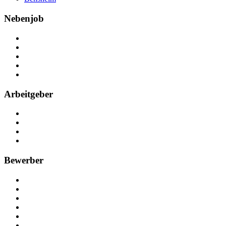
Nebenjob
Über Nebenjob
Arbeiten bei NebenJob
Kontakt
Partner
FAQ
Arbeitgeber
Kostenlos registrieren
Anzeige schalten
Recruiting-Prozess Tipps
FAQ für Unternehmen
Bewerber
Kostenlos registrieren
Alle Jobs in Deutschland
Nebenjob suchen
Minijob suchen
Ferienjob suchen
Bewerbungstipps