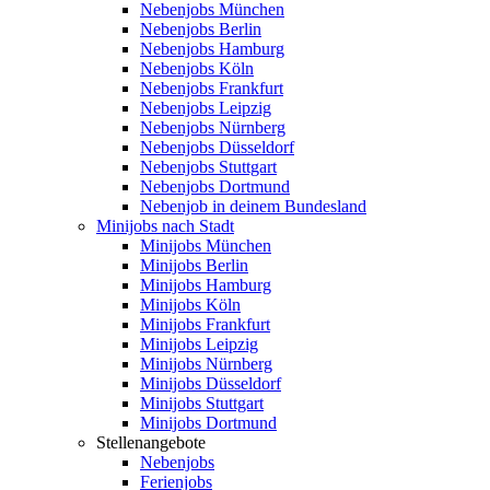
Nebenjobs München
Nebenjobs Berlin
Nebenjobs Hamburg
Nebenjobs Köln
Nebenjobs Frankfurt
Nebenjobs Leipzig
Nebenjobs Nürnberg
Nebenjobs Düsseldorf
Nebenjobs Stuttgart
Nebenjobs Dortmund
Nebenjob in deinem Bundesland
Minijobs nach Stadt
Minijobs München
Minijobs Berlin
Minijobs Hamburg
Minijobs Köln
Minijobs Frankfurt
Minijobs Leipzig
Minijobs Nürnberg
Minijobs Düsseldorf
Minijobs Stuttgart
Minijobs Dortmund
Stellenangebote
Nebenjobs
Ferienjobs