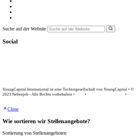
Minijob suchen
Ferienjob suchen
Bewerbungstipps
NebenJob Ratgeber
Suche auf der Website
Social
YoungCapital Google score 4.6 - 18 reviews
YoungCapital International ist eine Tochtergesellschaft von YoungCapital • ©
2023 Nebenjob - Alle Rechte vorbehalten •
AGB
•
Datenschutzerklärung
•
Impressum
Close
Wie sortieren wir Stellenangebote?
Sortierung von Stellenangeboten