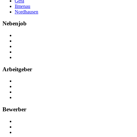
Gera
Ilmenau
Nordhausen
Nebenjob
Über Nebenjob
Arbeiten bei NebenJob
Kontakt
Partner
FAQ
Arbeitgeber
Kostenlos registrieren
Anzeige schalten
Recruiting-Prozess Tipps
FAQ für Unternehmen
Bewerber
Kostenlos registrieren
Alle Jobs in Deutschland
Nebenjob suchen