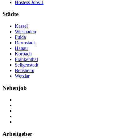
Hostess Jobs
1
Städte
Kassel
Wiesbaden
Fulda
Darmstadt
Hanau
Korbach
Frankenthal
Seligenstadt
Bensheim
Wetzlar
Nebenjob
Über Nebenjob
Arbeiten bei NebenJob
Kontakt
Partner
FAQ
Arbeitgeber