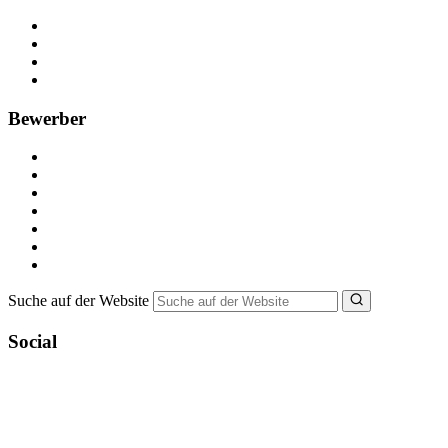
Kostenlos registrieren
Anzeige schalten
Recruiting-Prozess Tipps
FAQ für Unternehmen
Bewerber
Kostenlos registrieren
Alle Jobs in Deutschland
Nebenjob suchen
Minijob suchen
Ferienjob suchen
Bewerbungstipps
NebenJob Ratgeber
Suche auf der Website
Social