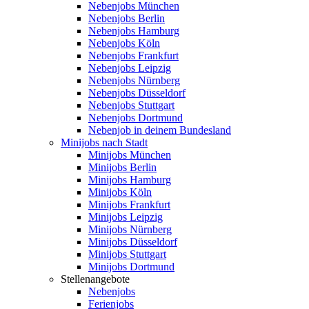
Nebenjobs München
Nebenjobs Berlin
Nebenjobs Hamburg
Nebenjobs Köln
Nebenjobs Frankfurt
Nebenjobs Leipzig
Nebenjobs Nürnberg
Nebenjobs Düsseldorf
Nebenjobs Stuttgart
Nebenjobs Dortmund
Nebenjob in deinem Bundesland
Minijobs nach Stadt
Minijobs München
Minijobs Berlin
Minijobs Hamburg
Minijobs Köln
Minijobs Frankfurt
Minijobs Leipzig
Minijobs Nürnberg
Minijobs Düsseldorf
Minijobs Stuttgart
Minijobs Dortmund
Stellenangebote
Nebenjobs
Ferienjobs