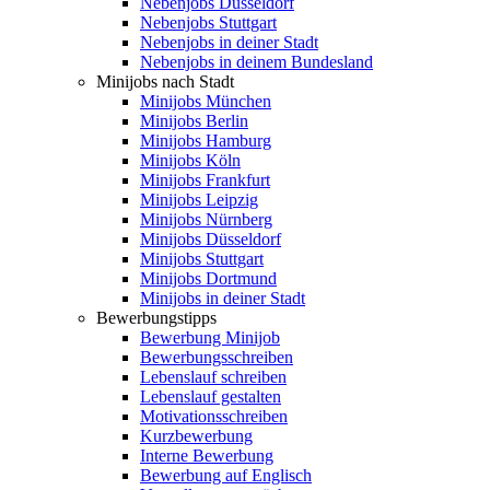
Nebenjobs Düsseldorf
Nebenjobs Stuttgart
Nebenjobs in deiner Stadt
Nebenjobs in deinem Bundesland
Minijobs nach Stadt
Minijobs München
Minijobs Berlin
Minijobs Hamburg
Minijobs Köln
Minijobs Frankfurt
Minijobs Leipzig
Minijobs Nürnberg
Minijobs Düsseldorf
Minijobs Stuttgart
Minijobs Dortmund
Minijobs in deiner Stadt
Bewerbungstipps
Bewerbung Minijob
Bewerbungsschreiben
Lebenslauf schreiben
Lebenslauf gestalten
Motivationsschreiben
Kurzbewerbung
Interne Bewerbung
Bewerbung auf Englisch