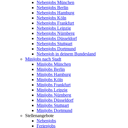
Nebenjobs München
Nebenjobs Berlin
Nebenjobs Hamburg
Nebenjobs Köln
Nebenjobs Frankfurt
Nebenjobs Leipzig
Nebenjobs Nürnberg
Nebenjobs Düsseldorf
Nebenjobs Stuttgart
Nebenjobs Dortmund
Nebenjob in deinem Bundesland
Minijobs nach Stadt
Minijobs München
Minijobs Berlin
Minijobs Hamburg
Minijobs Köln
Minijobs Frankfurt
Minijobs Leipzig
Minijobs Nürnberg
Minijobs Düsseldorf
Minijobs Stuttgart
Minijobs Dortmund
Stellenangebote
Nebenjobs
Ferienjobs