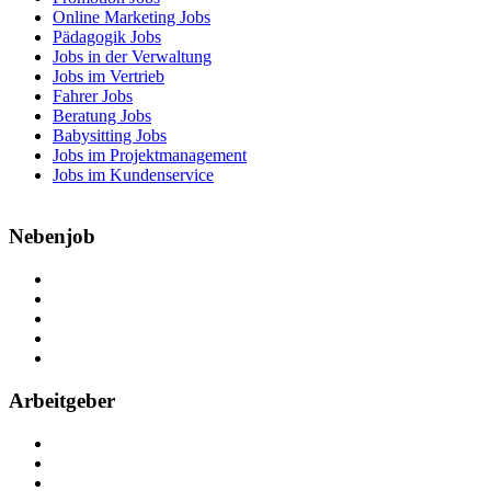
Online Marketing Jobs
Pädagogik Jobs
Jobs in der Verwaltung
Jobs im Vertrieb
Fahrer Jobs
Beratung Jobs
Babysitting Jobs
Jobs im Projektmanagement
Jobs im Kundenservice
Nebenjob
Über Nebenjob
Arbeiten bei NebenJob
Kontakt
Partner
FAQ
Arbeitgeber
Kostenlos registrieren
Anzeige schalten
Recruiting-Prozess Tipps