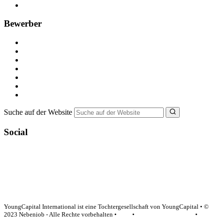
FAQ für Unternehmen
Bewerber
Kostenlos registrieren
Alle Jobs in Deutschland
Nebenjob suchen
Minijob suchen
Ferienjob suchen
Bewerbungstipps
NebenJob Ratgeber
Suche auf der Website
Social
YoungCapital Google score 4.6 - 18 reviews
YoungCapital International ist eine Tochtergesellschaft von YoungCapital • ©
2023 Nebenjob - Alle Rechte vorbehalten •
AGB
•
Datenschutzerklärung
•