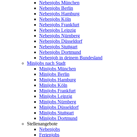
Nebenjobs München
Nebenjobs Berlin
Nebenjobs Hamburg
Nebenjobs Köln
Nebenjobs Frankfurt
Nebenjobs Leipzig
Nebenjobs Nürnberg
Nebenjobs Düsseldorf
Nebenjobs Stuttgart
Nebenjobs Dortmund
Nebenjob in deinem Bundesland
Minijobs nach Stadt
Minijobs München
Minijobs Berlin
Minijobs Hamburg
Minijobs Köln
Minijobs Frankfurt
Minijobs Leipzig
Minijobs Nürnberg
Minijobs Düsseldorf
Minijobs Stuttgart
Minijobs Dortmund
Stellenangebote
Nebenjobs
Ferienjobs