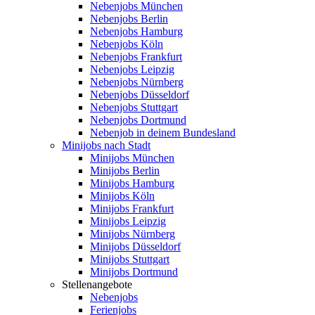
Nebenjobs München
Nebenjobs Berlin
Nebenjobs Hamburg
Nebenjobs Köln
Nebenjobs Frankfurt
Nebenjobs Leipzig
Nebenjobs Nürnberg
Nebenjobs Düsseldorf
Nebenjobs Stuttgart
Nebenjobs Dortmund
Nebenjob in deinem Bundesland
Minijobs nach Stadt
Minijobs München
Minijobs Berlin
Minijobs Hamburg
Minijobs Köln
Minijobs Frankfurt
Minijobs Leipzig
Minijobs Nürnberg
Minijobs Düsseldorf
Minijobs Stuttgart
Minijobs Dortmund
Stellenangebote
Nebenjobs
Ferienjobs