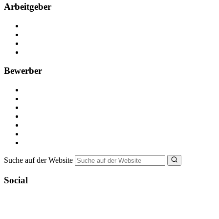
Arbeitgeber
Kostenlos registrieren
Anzeige schalten
Recruiting-Prozess Tipps
FAQ für Unternehmen
Bewerber
Kostenlos registrieren
Alle Jobs in Deutschland
Nebenjob suchen
Minijob suchen
Ferienjob suchen
Bewerbungstipps
NebenJob Ratgeber
Suche auf der Website
Social