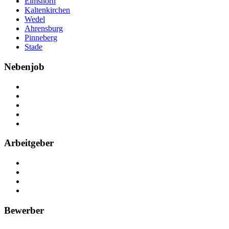
Elmshorn
Kaltenkirchen
Wedel
Ahrensburg
Pinneberg
Stade
Nebenjob
Über Nebenjob
Arbeiten bei NebenJob
Kontakt
Partner
FAQ
Arbeitgeber
Kostenlos registrieren
Anzeige schalten
Recruiting-Prozess Tipps
FAQ für Unternehmen
Bewerber