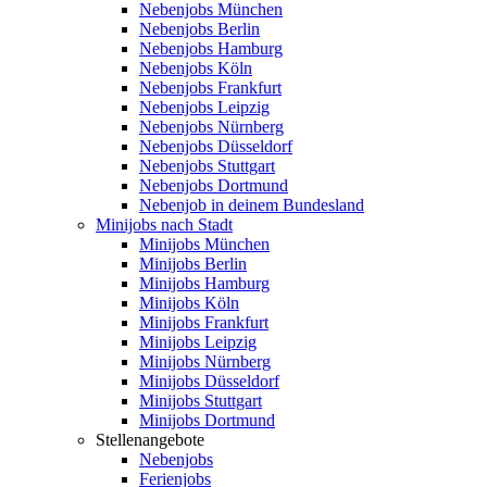
Nebenjobs München
Nebenjobs Berlin
Nebenjobs Hamburg
Nebenjobs Köln
Nebenjobs Frankfurt
Nebenjobs Leipzig
Nebenjobs Nürnberg
Nebenjobs Düsseldorf
Nebenjobs Stuttgart
Nebenjobs Dortmund
Nebenjob in deinem Bundesland
Minijobs nach Stadt
Minijobs München
Minijobs Berlin
Minijobs Hamburg
Minijobs Köln
Minijobs Frankfurt
Minijobs Leipzig
Minijobs Nürnberg
Minijobs Düsseldorf
Minijobs Stuttgart
Minijobs Dortmund
Stellenangebote
Nebenjobs
Ferienjobs