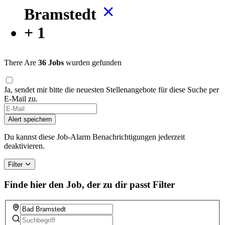
Bramstedt
+ 1
There Are
36 Jobs
wurden gefunden
Ja, sendet mir bitte die neuesten Stellenangebote für diese Suche per
E-Mail zu.
If
you
Alert speichern
are
a
Du kannst diese Job-Alarm Benachrichtigungen jederzeit
human,
deaktivieren.
ignore
this
Filter
field
Finde hier den Job, der zu dir passt
Filter