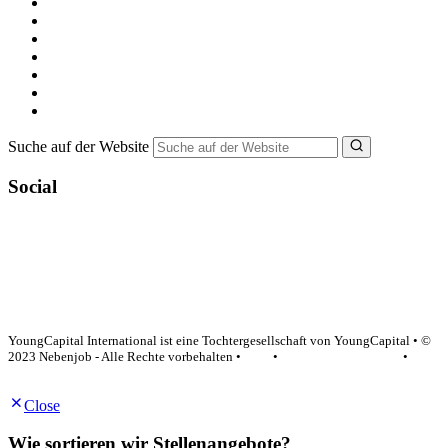
Kostenlos registrieren
Alle Jobs in Deutschland
Nebenjob suchen
Minijob suchen
Ferienjob suchen
Bewerbungstipps
NebenJob Ratgeber
Suche auf der Website
Social
YoungCapital Google score 4.6 - 18 reviews
YoungCapital International ist eine Tochtergesellschaft von YoungCapital • ©
2023 Nebenjob - Alle Rechte vorbehalten •
AGB
•
Datenschutzerklärung
•
Impressum
Close
Wie sortieren wir Stellenangebote?