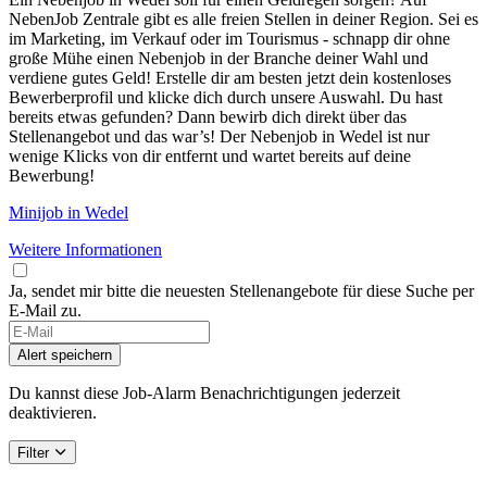
NebenJob Zentrale gibt es alle freien Stellen in deiner Region. Sei es
im Marketing, im Verkauf oder im Tourismus - schnapp dir ohne
große Mühe einen Nebenjob in der Branche deiner Wahl und
verdiene gutes Geld! Erstelle dir am besten jetzt dein kostenloses
Bewerberprofil und klicke dich durch unsere Auswahl. Du hast
bereits etwas gefunden? Dann bewirb dich direkt über das
Stellenangebot und das war’s! Der Nebenjob in Wedel ist nur
wenige Klicks von dir entfernt und wartet bereits auf deine
Bewerbung!
Minijob in Wedel
Weitere Informationen
Ja, sendet mir bitte die neuesten Stellenangebote für diese Suche per
E-Mail zu.
If
you
Alert speichern
are
a
Du kannst diese Job-Alarm Benachrichtigungen jederzeit
human,
deaktivieren.
ignore
this
Filter
field