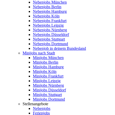
Nebenjobs München
Nebenjobs Berlin
Nebenjobs Hamburg
Nebenjobs Köln
Nebenjobs Frankfurt
Nebenjobs Leipzig
Nebenjobs Nürnberg
Nebenjobs Düsseldorf
Nebenjobs Stuttgart
Nebenjobs Dortmund
Nebenjob in deinem Bundesland
Minijobs nach Stadt
Minijobs München
Minijobs Berlin
Minijobs Hamburg
Minijobs Köln
Minijobs Frankfurt
Minijobs Leipzig
Minijobs Nürnberg
Minijobs Düsseldorf
Minijobs Stuttgart
Minijobs Dortmund
Stellenangebote
Nebenjobs
Ferienjobs