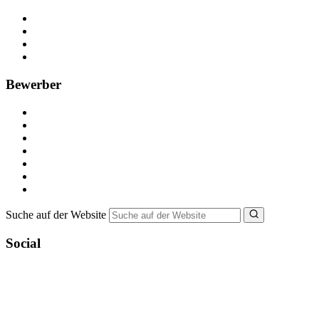
Kostenlos registrieren
Anzeige schalten
Recruiting-Prozess Tipps
FAQ für Unternehmen
Bewerber
Kostenlos registrieren
Alle Jobs in Deutschland
Nebenjob suchen
Minijob suchen
Ferienjob suchen
Bewerbungstipps
NebenJob Ratgeber
Suche auf der Website
Social