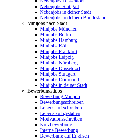
Nebenjobs Düsseldorf
Nebenjobs Stuttgart
Nebenjobs in deiner Stadt
Nebenjobs in deinem Bundesland
Minijobs nach Stadt
Minijobs München
Minijobs Berlin
Minijobs Hamburg
Minijobs Köln
Minijobs Frankfurt
Minijobs Leipzig
Minijobs Nürnberg
Minijobs Düsseldorf
Minijobs Stuttgart
Minijobs Dortmund
Minijobs in deiner Stadt
Bewerbungstipps
Bewerbung Minijob
Bewerbungsschreiben
Lebenslauf schreiben
Lebenslauf gestalten
Motivationsschreiben
Kurzbewerbung
Interne Bewerbung
Bewerbung auf Englisch