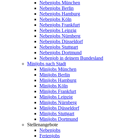
Nebenjobs München
Nebenjobs Berlin
Nebenjobs Hamburg
Nebenjobs Köln
Nebenjobs Frankfurt
Nebenjobs Leipzig
Nebenjobs Nürnberg
Nebenjobs Düsseldorf
Nebenjobs Stuttgart
Nebenjobs Dortmund
Nebenjob in deinem Bundesland
Minijobs nach Stadt
Minijobs München
Minijobs Berlin
Minijobs Hamburg
Minijobs Köln
Minijobs Frankfurt
Minijobs Leipzig
Minijobs Nürnberg
Minijobs Düsseldorf
Minijobs Stuttgart
Minijobs Dortmund
Stellenangebote
Nebenjobs
Ferienjobs