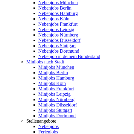
Nebenjobs München
Nebenjobs Berlin
Nebenjobs Hamburg
Nebenjobs Köln
Nebenjobs Frankfurt
Nebenjobs Leipzig
Nebenjobs Nürnberg
Nebenjobs Düsseldorf
Nebenjobs Stuttgart
Nebenjobs Dortmund
Nebenjob in deinem Bundesland
Minijobs nach Stadt
Minijobs München
Minijobs Berlin
Minijobs Hamburg
Minijobs Köln
Minijobs Frankfurt
Minijobs Leipzig
Minijobs Nürnberg
Minijobs Düsseldorf
Minijobs Stuttgart
Minijobs Dortmund
Stellenangebote
Nebenjobs
Ferienjobs