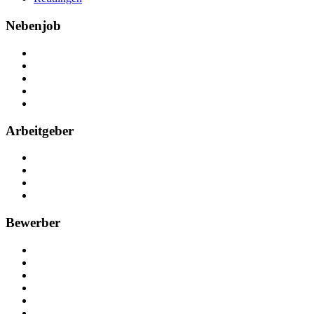
Nebenjob
Über Nebenjob
Arbeiten bei NebenJob
Kontakt
Partner
FAQ
Arbeitgeber
Kostenlos registrieren
Anzeige schalten
Recruiting-Prozess Tipps
FAQ für Unternehmen
Bewerber
Kostenlos registrieren
Alle Jobs in Deutschland
Nebenjob suchen
Minijob suchen
Ferienjob suchen
Bewerbungstipps