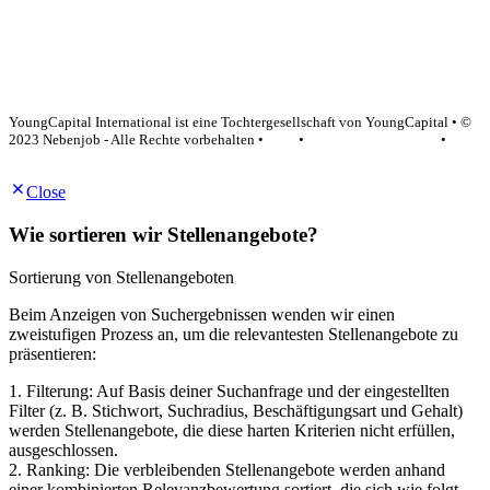
YoungCapital Google score 4.6 - 18 reviews
YoungCapital International ist eine Tochtergesellschaft von YoungCapital • ©
2023 Nebenjob - Alle Rechte vorbehalten •
AGB
•
Datenschutzerklärung
•
Impressum
Close
Wie sortieren wir Stellenangebote?
Sortierung von Stellenangeboten
Beim Anzeigen von Suchergebnissen wenden wir einen
zweistufigen Prozess an, um die relevantesten Stellenangebote zu
präsentieren:
1. Filterung: Auf Basis deiner Suchanfrage und der eingestellten
Filter (z. B. Stichwort, Suchradius, Beschäftigungsart und Gehalt)
werden Stellenangebote, die diese harten Kriterien nicht erfüllen,
ausgeschlossen.
2. Ranking: Die verbleibenden Stellenangebote werden anhand
einer kombinierten Relevanzbewertung sortiert, die sich wie folgt