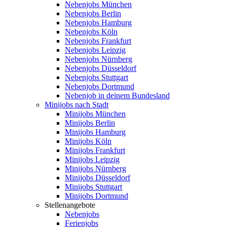
Nebenjobs München
Nebenjobs Berlin
Nebenjobs Hamburg
Nebenjobs Köln
Nebenjobs Frankfurt
Nebenjobs Leipzig
Nebenjobs Nürnberg
Nebenjobs Düsseldorf
Nebenjobs Stuttgart
Nebenjobs Dortmund
Nebenjob in deinem Bundesland
Minijobs nach Stadt
Minijobs München
Minijobs Berlin
Minijobs Hamburg
Minijobs Köln
Minijobs Frankfurt
Minijobs Leipzig
Minijobs Nürnberg
Minijobs Düsseldorf
Minijobs Stuttgart
Minijobs Dortmund
Stellenangebote
Nebenjobs
Ferienjobs