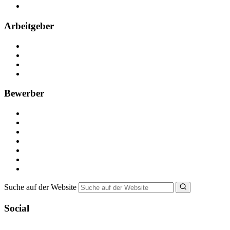
FAQ
Arbeitgeber
Kostenlos registrieren
Anzeige schalten
Recruiting-Prozess Tipps
FAQ für Unternehmen
Bewerber
Kostenlos registrieren
Alle Jobs in Deutschland
Nebenjob suchen
Minijob suchen
Ferienjob suchen
Bewerbungstipps
NebenJob Ratgeber
Suche auf der Website
Social