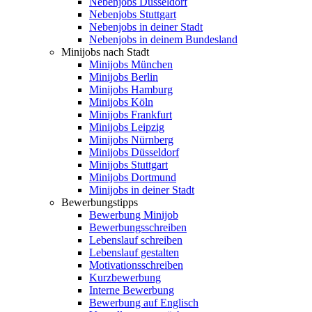
Nebenjobs Düsseldorf
Nebenjobs Stuttgart
Nebenjobs in deiner Stadt
Nebenjobs in deinem Bundesland
Minijobs nach Stadt
Minijobs München
Minijobs Berlin
Minijobs Hamburg
Minijobs Köln
Minijobs Frankfurt
Minijobs Leipzig
Minijobs Nürnberg
Minijobs Düsseldorf
Minijobs Stuttgart
Minijobs Dortmund
Minijobs in deiner Stadt
Bewerbungstipps
Bewerbung Minijob
Bewerbungsschreiben
Lebenslauf schreiben
Lebenslauf gestalten
Motivationsschreiben
Kurzbewerbung
Interne Bewerbung
Bewerbung auf Englisch