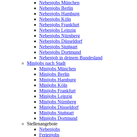
Nebenjobs München
Nebenjobs Berlin
Nebenjobs Hamburg
Nebenjobs Köln
Nebenjobs Frankfurt
Nebenjobs Leipzig
Nebenjobs Nürnberg
Nebenjobs Düsseldorf
Nebenjobs Stuttgart
Nebenjobs Dortmund
Nebenjob in deinem Bundesland
Minijobs nach Stadt
Minijobs München
Minijobs Berlin
Minijobs Hamburg
Minijobs Köln
Minijobs Frankfurt
Minijobs Leipzig
Minijobs Nürnberg
Minijobs Düsseldorf
Minijobs Stuttgart
Minijobs Dortmund
Stellenangebote
Nebenjobs
Ferienjobs