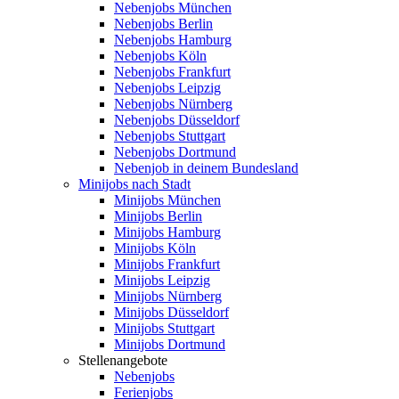
Nebenjobs München
Nebenjobs Berlin
Nebenjobs Hamburg
Nebenjobs Köln
Nebenjobs Frankfurt
Nebenjobs Leipzig
Nebenjobs Nürnberg
Nebenjobs Düsseldorf
Nebenjobs Stuttgart
Nebenjobs Dortmund
Nebenjob in deinem Bundesland
Minijobs nach Stadt
Minijobs München
Minijobs Berlin
Minijobs Hamburg
Minijobs Köln
Minijobs Frankfurt
Minijobs Leipzig
Minijobs Nürnberg
Minijobs Düsseldorf
Minijobs Stuttgart
Minijobs Dortmund
Stellenangebote
Nebenjobs
Ferienjobs