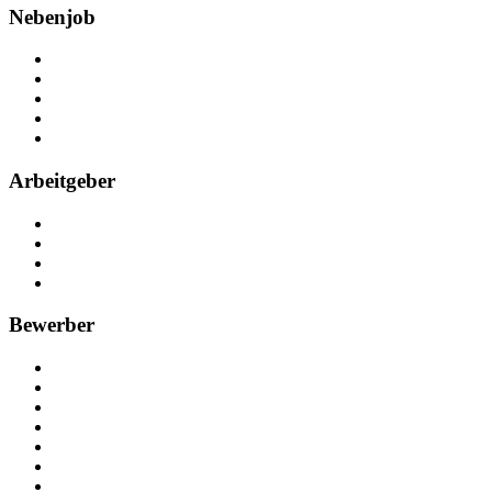
Nebenjob
Über Nebenjob
Arbeiten bei NebenJob
Kontakt
Partner
FAQ
Arbeitgeber
Kostenlos registrieren
Anzeige schalten
Recruiting-Prozess Tipps
FAQ für Unternehmen
Bewerber
Kostenlos registrieren
Alle Jobs in Deutschland
Nebenjob suchen
Minijob suchen
Ferienjob suchen
Bewerbungstipps
NebenJob Ratgeber