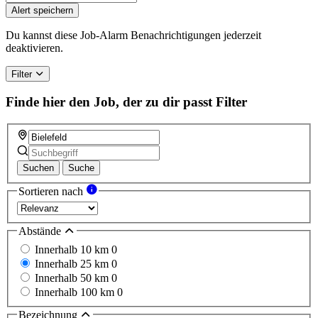
you
Alert speichern
are
a
Du kannst diese Job-Alarm Benachrichtigungen jederzeit
human,
deaktivieren.
ignore
this
Filter
field
Finde hier den Job, der zu dir passt
Filter
Suchen
Suche
Sortieren nach
Abstände
Innerhalb 10 km
0
Innerhalb 25 km
0
Innerhalb 50 km
0
Innerhalb 100 km
0
Bezeichnung