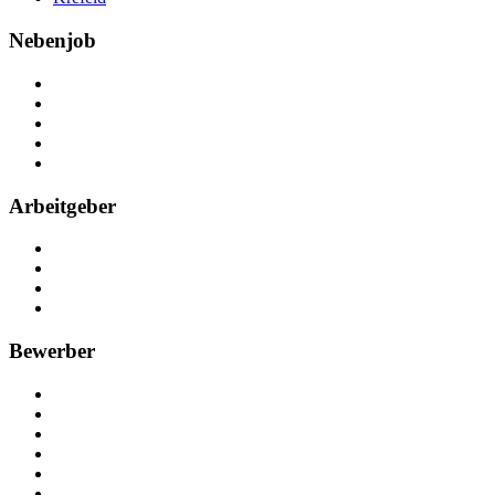
Nebenjob
Über Nebenjob
Arbeiten bei NebenJob
Kontakt
Partner
FAQ
Arbeitgeber
Kostenlos registrieren
Anzeige schalten
Recruiting-Prozess Tipps
FAQ für Unternehmen
Bewerber
Kostenlos registrieren
Alle Jobs in Deutschland
Nebenjob suchen
Minijob suchen
Ferienjob suchen
Bewerbungstipps