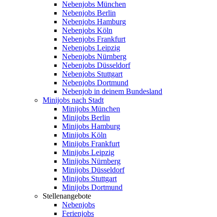
Nebenjobs München
Nebenjobs Berlin
Nebenjobs Hamburg
Nebenjobs Köln
Nebenjobs Frankfurt
Nebenjobs Leipzig
Nebenjobs Nürnberg
Nebenjobs Düsseldorf
Nebenjobs Stuttgart
Nebenjobs Dortmund
Nebenjob in deinem Bundesland
Minijobs nach Stadt
Minijobs München
Minijobs Berlin
Minijobs Hamburg
Minijobs Köln
Minijobs Frankfurt
Minijobs Leipzig
Minijobs Nürnberg
Minijobs Düsseldorf
Minijobs Stuttgart
Minijobs Dortmund
Stellenangebote
Nebenjobs
Ferienjobs