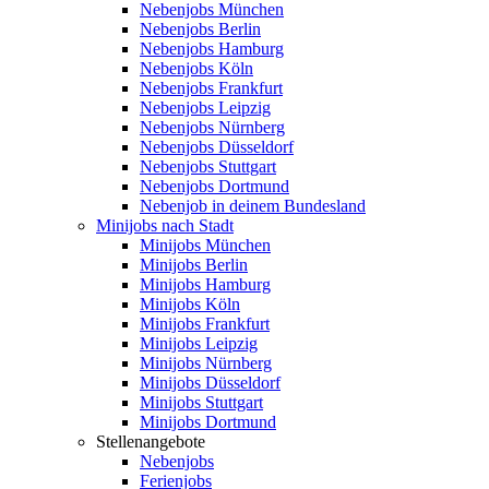
Nebenjobs München
Nebenjobs Berlin
Nebenjobs Hamburg
Nebenjobs Köln
Nebenjobs Frankfurt
Nebenjobs Leipzig
Nebenjobs Nürnberg
Nebenjobs Düsseldorf
Nebenjobs Stuttgart
Nebenjobs Dortmund
Nebenjob in deinem Bundesland
Minijobs nach Stadt
Minijobs München
Minijobs Berlin
Minijobs Hamburg
Minijobs Köln
Minijobs Frankfurt
Minijobs Leipzig
Minijobs Nürnberg
Minijobs Düsseldorf
Minijobs Stuttgart
Minijobs Dortmund
Stellenangebote
Nebenjobs
Ferienjobs