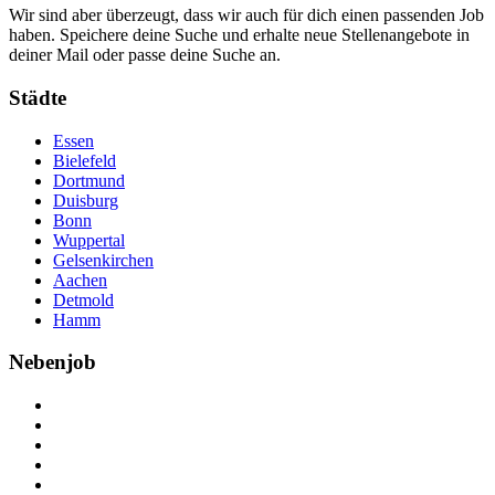
Wir sind aber überzeugt, dass wir auch für dich einen passenden Job
haben. Speichere deine Suche und erhalte neue Stellenangebote in
deiner Mail oder passe deine Suche an.
Städte
Essen
Bielefeld
Dortmund
Duisburg
Bonn
Wuppertal
Gelsenkirchen
Aachen
Detmold
Hamm
Nebenjob
Über Nebenjob
Arbeiten bei NebenJob
Kontakt
Partner
FAQ