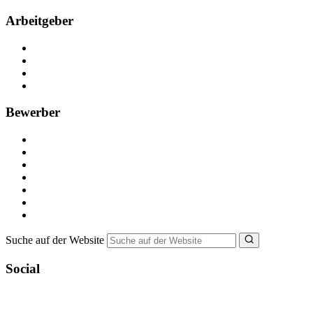
Arbeitgeber
Kostenlos registrieren
Anzeige schalten
Recruiting-Prozess Tipps
FAQ für Unternehmen
Bewerber
Kostenlos registrieren
Alle Jobs in Deutschland
Nebenjob suchen
Minijob suchen
Ferienjob suchen
Bewerbungstipps
NebenJob Ratgeber
Suche auf der Website
Social