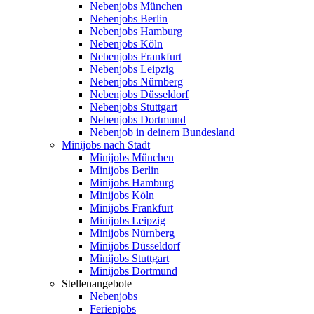
Nebenjobs München
Nebenjobs Berlin
Nebenjobs Hamburg
Nebenjobs Köln
Nebenjobs Frankfurt
Nebenjobs Leipzig
Nebenjobs Nürnberg
Nebenjobs Düsseldorf
Nebenjobs Stuttgart
Nebenjobs Dortmund
Nebenjob in deinem Bundesland
Minijobs nach Stadt
Minijobs München
Minijobs Berlin
Minijobs Hamburg
Minijobs Köln
Minijobs Frankfurt
Minijobs Leipzig
Minijobs Nürnberg
Minijobs Düsseldorf
Minijobs Stuttgart
Minijobs Dortmund
Stellenangebote
Nebenjobs
Ferienjobs