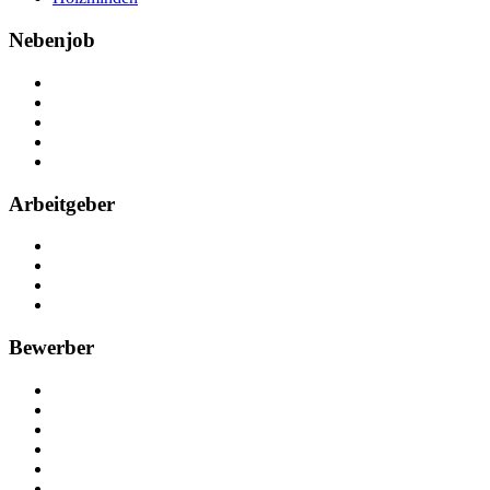
Nebenjob
Über Nebenjob
Arbeiten bei NebenJob
Kontakt
Partner
FAQ
Arbeitgeber
Kostenlos registrieren
Anzeige schalten
Recruiting-Prozess Tipps
FAQ für Unternehmen
Bewerber
Kostenlos registrieren
Alle Jobs in Deutschland
Nebenjob suchen
Minijob suchen
Ferienjob suchen
Bewerbungstipps