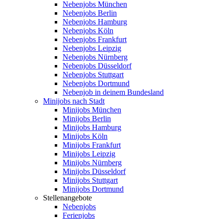
Nebenjobs München
Nebenjobs Berlin
Nebenjobs Hamburg
Nebenjobs Köln
Nebenjobs Frankfurt
Nebenjobs Leipzig
Nebenjobs Nürnberg
Nebenjobs Düsseldorf
Nebenjobs Stuttgart
Nebenjobs Dortmund
Nebenjob in deinem Bundesland
Minijobs nach Stadt
Minijobs München
Minijobs Berlin
Minijobs Hamburg
Minijobs Köln
Minijobs Frankfurt
Minijobs Leipzig
Minijobs Nürnberg
Minijobs Düsseldorf
Minijobs Stuttgart
Minijobs Dortmund
Stellenangebote
Nebenjobs
Ferienjobs