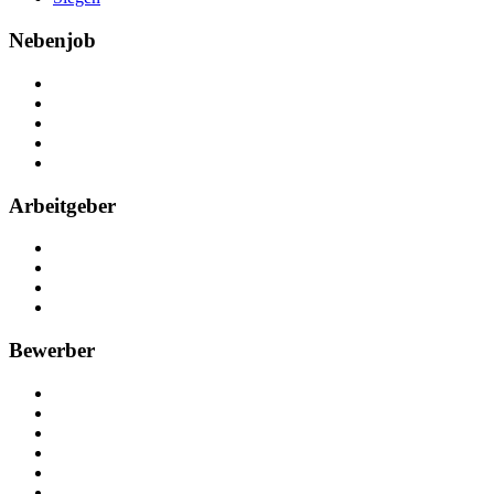
Nebenjob
Über Nebenjob
Arbeiten bei NebenJob
Kontakt
Partner
FAQ
Arbeitgeber
Kostenlos registrieren
Anzeige schalten
Recruiting-Prozess Tipps
FAQ für Unternehmen
Bewerber
Kostenlos registrieren
Alle Jobs in Deutschland
Nebenjob suchen
Minijob suchen
Ferienjob suchen
Bewerbungstipps