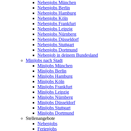
Nebenjobs München
Nebenjobs Berlin
Nebenjobs Hamburg
Nebenjobs Köln
Nebenjobs Frankfurt
Nebenjobs Leipzig
Nebenjobs Nürnberg
Nebenjobs Düsseldorf
Nebenjobs Stuttgart
Nebenjobs Dortmund
Nebenjob in deinem Bundesland
Minijobs nach Stadt
Minijobs München
Minijobs Berlin
Minijobs Hamburg
Minijobs Köln
Minijobs Frankfurt
Minijobs Leipzig
Minijobs Nürnberg
Minijobs Düsseldorf
Minijobs Stuttgart
Minijobs Dortmund
Stellenangebote
Nebenjobs
Ferienjobs