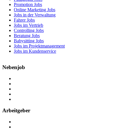
Promotion Jobs
Online Marketing Jobs
Jobs in der Verwaltung
Fahrer Jobs
Jobs im Vertrieb
Controlling Jobs
Beratung Jobs
Babysitting Jobs
Jobs im Projektmanagement
Jobs im Kundenservice
Nebenjob
Über Nebenjob
Arbeiten bei NebenJob
Kontakt
Partner
FAQ
Arbeitgeber
Kostenlos registrieren
Anzeige schalten