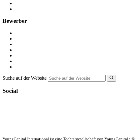
Recruiting-Prozess Tipps
FAQ für Unternehmen
Bewerber
Kostenlos registrieren
Alle Jobs in Deutschland
Nebenjob suchen
Minijob suchen
Ferienjob suchen
Bewerbungstipps
NebenJob Ratgeber
Suche auf der Website
Social
YoungCapital Google score 4.6 - 18 reviews
YoungCapital International ist eine Tochtergesellschaft von YoungCapital • ©