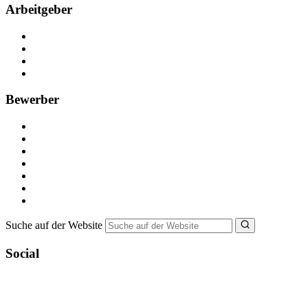
Arbeitgeber
Kostenlos registrieren
Anzeige schalten
Recruiting-Prozess Tipps
FAQ für Unternehmen
Bewerber
Kostenlos registrieren
Alle Jobs in Deutschland
Nebenjob suchen
Minijob suchen
Ferienjob suchen
Bewerbungstipps
NebenJob Ratgeber
Suche auf der Website
Social