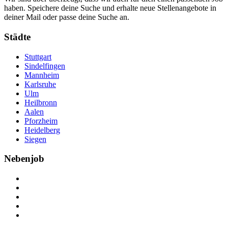
haben. Speichere deine Suche und erhalte neue Stellenangebote in
deiner Mail oder passe deine Suche an.
Städte
Stuttgart
Sindelfingen
Mannheim
Karlsruhe
Ulm
Heilbronn
Aalen
Pforzheim
Heidelberg
Siegen
Nebenjob
Über Nebenjob
Arbeiten bei NebenJob
Kontakt
Partner
FAQ