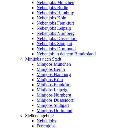
Nebenjobs München
Nebenjobs Berlin
Nebenjobs Hamburg
Nebenjobs Köln
Nebenjobs Frankfurt
Nebenjobs Leipzig
Nebenjobs Nürnberg
Nebenjobs Düsseldorf
Nebenjobs Stuttgart
Nebenjobs Dortmund
Nebenjob in deinem Bundesland
Minijobs nach Stadt
Minijobs München
Minijobs Berlin
Minijobs Hamburg
Minijobs Köln
Minijobs Frankfurt
Minijobs Leipzig
Minijobs Nürnberg
Minijobs Düsseldorf
Minijobs Stuttgart
Minijobs Dortmund
Stellenangebote
Nebenjobs
Ferienjobs