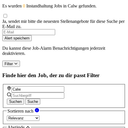
Es wurden
0
Instandhaltung Jobs in Calw gefunden.
Ja, sendet mir bitte die neuesten Stellenangebote für diese Suche per
E-Mail zu.
If
you
Alert speichern
are
a
Du kannst diese Job-Alarm Benachrichtigungen jederzeit
human,
deaktivieren.
ignore
this
Filter
field
Finde hier den Job, der zu dir passt
Filter
Suchen
Suche
Sortieren nach
Abstände