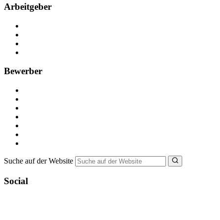
Arbeitgeber
Kostenlos registrieren
Anzeige schalten
Recruiting-Prozess Tipps
FAQ für Unternehmen
Bewerber
Kostenlos registrieren
Alle Jobs in Deutschland
Nebenjob suchen
Minijob suchen
Ferienjob suchen
Bewerbungstipps
NebenJob Ratgeber
Suche auf der Website
Social