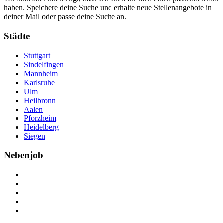
haben. Speichere deine Suche und erhalte neue Stellenangebote in
deiner Mail oder passe deine Suche an.
Städte
Stuttgart
Sindelfingen
Mannheim
Karlsruhe
Ulm
Heilbronn
Aalen
Pforzheim
Heidelberg
Siegen
Nebenjob
Über Nebenjob
Arbeiten bei NebenJob
Kontakt
Partner
FAQ