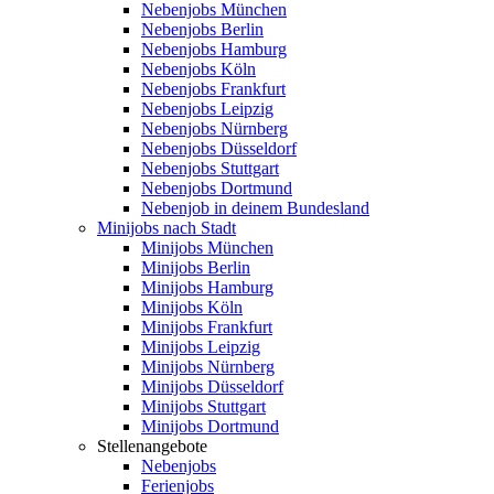
Nebenjobs München
Nebenjobs Berlin
Nebenjobs Hamburg
Nebenjobs Köln
Nebenjobs Frankfurt
Nebenjobs Leipzig
Nebenjobs Nürnberg
Nebenjobs Düsseldorf
Nebenjobs Stuttgart
Nebenjobs Dortmund
Nebenjob in deinem Bundesland
Minijobs nach Stadt
Minijobs München
Minijobs Berlin
Minijobs Hamburg
Minijobs Köln
Minijobs Frankfurt
Minijobs Leipzig
Minijobs Nürnberg
Minijobs Düsseldorf
Minijobs Stuttgart
Minijobs Dortmund
Stellenangebote
Nebenjobs
Ferienjobs