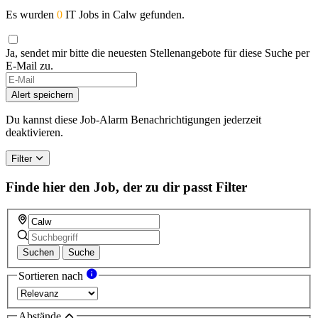
Es wurden
0
IT Jobs in Calw gefunden.
Ja, sendet mir bitte die neuesten Stellenangebote für diese Suche per
E-Mail zu.
If
you
Alert speichern
are
a
Du kannst diese Job-Alarm Benachrichtigungen jederzeit
human,
deaktivieren.
ignore
this
Filter
field
Finde hier den Job, der zu dir passt
Filter
Suchen
Suche
Sortieren nach
Abstände