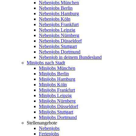
Nebenjobs München
Nebenjobs Berlin
Nebenjobs Hamburg
Nebenjobs Köln
Nebenjobs Frankfurt
Nebenjobs Leipzig
Nebenjobs Nürnberg
Nebenjobs Düsseldorf
Nebenjobs Stuttgart
Nebenjobs Dortmund
Nebenjob in deinem Bundesland
Minijobs nach Stadt
Minijobs München
Minijobs Berlin
Minijobs Hamburg
Minijobs Köln
Minijobs Frankfurt
Minijobs Leipzig
Minijobs Nürnberg
Minijobs Düsseldorf
Minijobs Stuttgart
Minijobs Dortmund
Stellenangebote
Nebenjobs
Ferienjobs