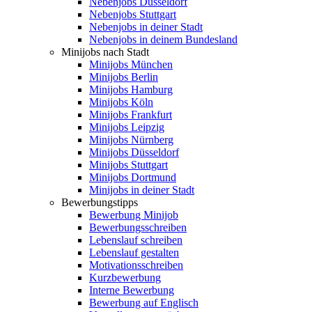
Nebenjobs Düsseldorf
Nebenjobs Stuttgart
Nebenjobs in deiner Stadt
Nebenjobs in deinem Bundesland
Minijobs nach Stadt
Minijobs München
Minijobs Berlin
Minijobs Hamburg
Minijobs Köln
Minijobs Frankfurt
Minijobs Leipzig
Minijobs Nürnberg
Minijobs Düsseldorf
Minijobs Stuttgart
Minijobs Dortmund
Minijobs in deiner Stadt
Bewerbungstipps
Bewerbung Minijob
Bewerbungsschreiben
Lebenslauf schreiben
Lebenslauf gestalten
Motivationsschreiben
Kurzbewerbung
Interne Bewerbung
Bewerbung auf Englisch