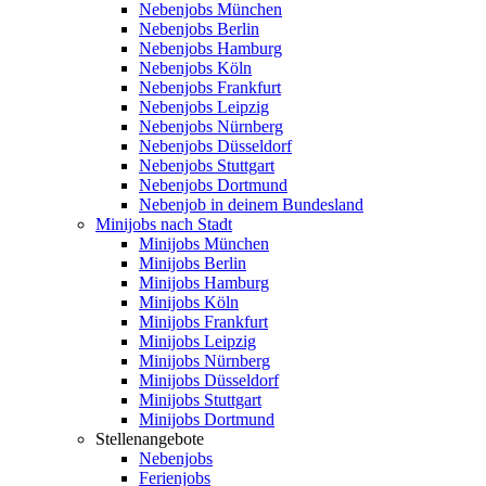
Nebenjobs München
Nebenjobs Berlin
Nebenjobs Hamburg
Nebenjobs Köln
Nebenjobs Frankfurt
Nebenjobs Leipzig
Nebenjobs Nürnberg
Nebenjobs Düsseldorf
Nebenjobs Stuttgart
Nebenjobs Dortmund
Nebenjob in deinem Bundesland
Minijobs nach Stadt
Minijobs München
Minijobs Berlin
Minijobs Hamburg
Minijobs Köln
Minijobs Frankfurt
Minijobs Leipzig
Minijobs Nürnberg
Minijobs Düsseldorf
Minijobs Stuttgart
Minijobs Dortmund
Stellenangebote
Nebenjobs
Ferienjobs