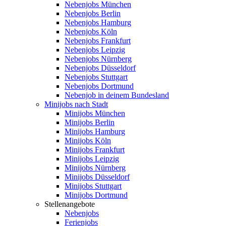
Nebenjobs München
Nebenjobs Berlin
Nebenjobs Hamburg
Nebenjobs Köln
Nebenjobs Frankfurt
Nebenjobs Leipzig
Nebenjobs Nürnberg
Nebenjobs Düsseldorf
Nebenjobs Stuttgart
Nebenjobs Dortmund
Nebenjob in deinem Bundesland
Minijobs nach Stadt
Minijobs München
Minijobs Berlin
Minijobs Hamburg
Minijobs Köln
Minijobs Frankfurt
Minijobs Leipzig
Minijobs Nürnberg
Minijobs Düsseldorf
Minijobs Stuttgart
Minijobs Dortmund
Stellenangebote
Nebenjobs
Ferienjobs