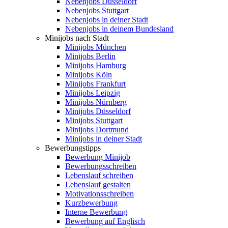
Nebenjobs Düsseldorf
Nebenjobs Stuttgart
Nebenjobs in deiner Stadt
Nebenjobs in deinem Bundesland
Minijobs nach Stadt
Minijobs München
Minijobs Berlin
Minijobs Hamburg
Minijobs Köln
Minijobs Frankfurt
Minijobs Leipzig
Minijobs Nürnberg
Minijobs Düsseldorf
Minijobs Stuttgart
Minijobs Dortmund
Minijobs in deiner Stadt
Bewerbungstipps
Bewerbung Minijob
Bewerbungsschreiben
Lebenslauf schreiben
Lebenslauf gestalten
Motivationsschreiben
Kurzbewerbung
Interne Bewerbung
Bewerbung auf Englisch