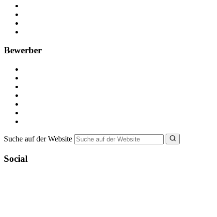
Kostenlos registrieren
Anzeige schalten
Recruiting-Prozess Tipps
FAQ für Unternehmen
Bewerber
Kostenlos registrieren
Alle Jobs in Deutschland
Nebenjob suchen
Minijob suchen
Ferienjob suchen
Bewerbungstipps
NebenJob Ratgeber
Suche auf der Website
Social