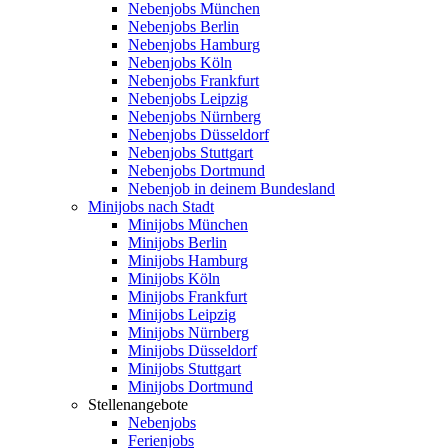
Nebenjobs München
Nebenjobs Berlin
Nebenjobs Hamburg
Nebenjobs Köln
Nebenjobs Frankfurt
Nebenjobs Leipzig
Nebenjobs Nürnberg
Nebenjobs Düsseldorf
Nebenjobs Stuttgart
Nebenjobs Dortmund
Nebenjob in deinem Bundesland
Minijobs nach Stadt
Minijobs München
Minijobs Berlin
Minijobs Hamburg
Minijobs Köln
Minijobs Frankfurt
Minijobs Leipzig
Minijobs Nürnberg
Minijobs Düsseldorf
Minijobs Stuttgart
Minijobs Dortmund
Stellenangebote
Nebenjobs
Ferienjobs