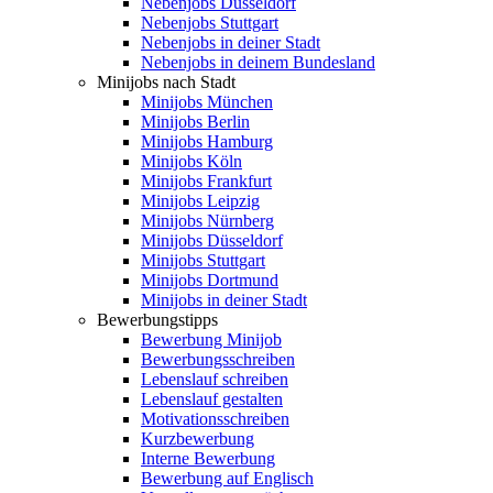
Nebenjobs Düsseldorf
Nebenjobs Stuttgart
Nebenjobs in deiner Stadt
Nebenjobs in deinem Bundesland
Minijobs nach Stadt
Minijobs München
Minijobs Berlin
Minijobs Hamburg
Minijobs Köln
Minijobs Frankfurt
Minijobs Leipzig
Minijobs Nürnberg
Minijobs Düsseldorf
Minijobs Stuttgart
Minijobs Dortmund
Minijobs in deiner Stadt
Bewerbungstipps
Bewerbung Minijob
Bewerbungsschreiben
Lebenslauf schreiben
Lebenslauf gestalten
Motivationsschreiben
Kurzbewerbung
Interne Bewerbung
Bewerbung auf Englisch