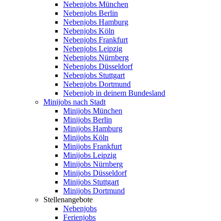
Nebenjobs München
Nebenjobs Berlin
Nebenjobs Hamburg
Nebenjobs Köln
Nebenjobs Frankfurt
Nebenjobs Leipzig
Nebenjobs Nürnberg
Nebenjobs Düsseldorf
Nebenjobs Stuttgart
Nebenjobs Dortmund
Nebenjob in deinem Bundesland
Minijobs nach Stadt
Minijobs München
Minijobs Berlin
Minijobs Hamburg
Minijobs Köln
Minijobs Frankfurt
Minijobs Leipzig
Minijobs Nürnberg
Minijobs Düsseldorf
Minijobs Stuttgart
Minijobs Dortmund
Stellenangebote
Nebenjobs
Ferienjobs