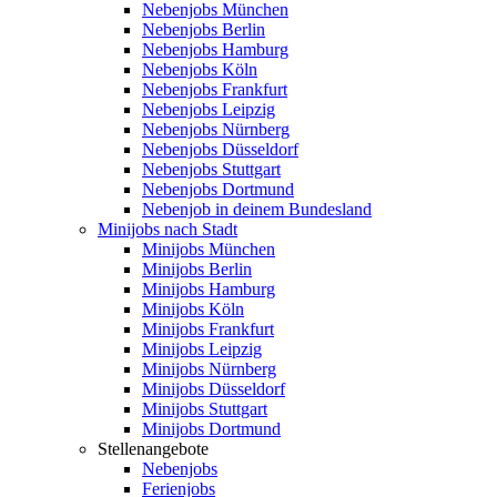
Nebenjobs München
Nebenjobs Berlin
Nebenjobs Hamburg
Nebenjobs Köln
Nebenjobs Frankfurt
Nebenjobs Leipzig
Nebenjobs Nürnberg
Nebenjobs Düsseldorf
Nebenjobs Stuttgart
Nebenjobs Dortmund
Nebenjob in deinem Bundesland
Minijobs nach Stadt
Minijobs München
Minijobs Berlin
Minijobs Hamburg
Minijobs Köln
Minijobs Frankfurt
Minijobs Leipzig
Minijobs Nürnberg
Minijobs Düsseldorf
Minijobs Stuttgart
Minijobs Dortmund
Stellenangebote
Nebenjobs
Ferienjobs