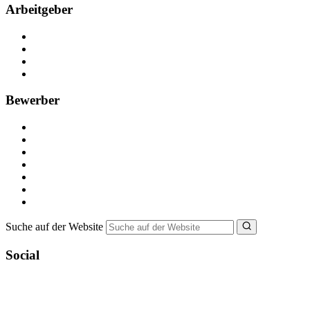
Arbeitgeber
Kostenlos registrieren
Anzeige schalten
Recruiting-Prozess Tipps
FAQ für Unternehmen
Bewerber
Kostenlos registrieren
Alle Jobs in Deutschland
Nebenjob suchen
Minijob suchen
Ferienjob suchen
Bewerbungstipps
NebenJob Ratgeber
Suche auf der Website
Social