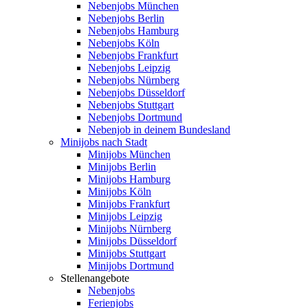
Nebenjobs München
Nebenjobs Berlin
Nebenjobs Hamburg
Nebenjobs Köln
Nebenjobs Frankfurt
Nebenjobs Leipzig
Nebenjobs Nürnberg
Nebenjobs Düsseldorf
Nebenjobs Stuttgart
Nebenjobs Dortmund
Nebenjob in deinem Bundesland
Minijobs nach Stadt
Minijobs München
Minijobs Berlin
Minijobs Hamburg
Minijobs Köln
Minijobs Frankfurt
Minijobs Leipzig
Minijobs Nürnberg
Minijobs Düsseldorf
Minijobs Stuttgart
Minijobs Dortmund
Stellenangebote
Nebenjobs
Ferienjobs