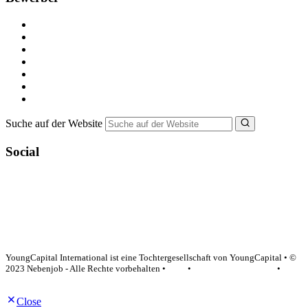
Kostenlos registrieren
Alle Jobs in Deutschland
Nebenjob suchen
Minijob suchen
Ferienjob suchen
Bewerbungstipps
NebenJob Ratgeber
Suche auf der Website
Social
YoungCapital Google score 4.6 - 18 reviews
YoungCapital International ist eine Tochtergesellschaft von YoungCapital • ©
2023 Nebenjob - Alle Rechte vorbehalten •
AGB
•
Datenschutzerklärung
•
Impressum
Close