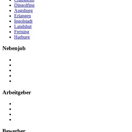
Dingolfing
Augsburg
Erlangen
Ingolstadt
Landshut
Freising
Harburg
Nebenjob
Über Nebenjob
Arbeiten bei NebenJob
Kontakt
Partner
FAQ
Arbeitgeber
Kostenlos registrieren
Anzeige schalten
Recruiting-Prozess Tipps
FAQ für Unternehmen
Bewerber