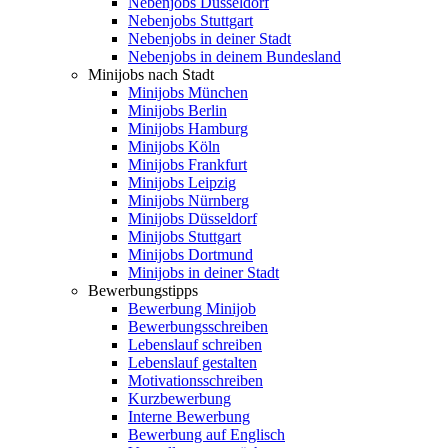
Nebenjobs Düsseldorf
Nebenjobs Stuttgart
Nebenjobs in deiner Stadt
Nebenjobs in deinem Bundesland
Minijobs nach Stadt
Minijobs München
Minijobs Berlin
Minijobs Hamburg
Minijobs Köln
Minijobs Frankfurt
Minijobs Leipzig
Minijobs Nürnberg
Minijobs Düsseldorf
Minijobs Stuttgart
Minijobs Dortmund
Minijobs in deiner Stadt
Bewerbungstipps
Bewerbung Minijob
Bewerbungsschreiben
Lebenslauf schreiben
Lebenslauf gestalten
Motivationsschreiben
Kurzbewerbung
Interne Bewerbung
Bewerbung auf Englisch