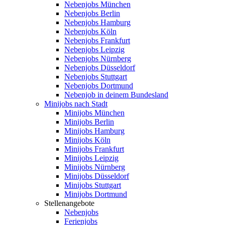
Nebenjobs München
Nebenjobs Berlin
Nebenjobs Hamburg
Nebenjobs Köln
Nebenjobs Frankfurt
Nebenjobs Leipzig
Nebenjobs Nürnberg
Nebenjobs Düsseldorf
Nebenjobs Stuttgart
Nebenjobs Dortmund
Nebenjob in deinem Bundesland
Minijobs nach Stadt
Minijobs München
Minijobs Berlin
Minijobs Hamburg
Minijobs Köln
Minijobs Frankfurt
Minijobs Leipzig
Minijobs Nürnberg
Minijobs Düsseldorf
Minijobs Stuttgart
Minijobs Dortmund
Stellenangebote
Nebenjobs
Ferienjobs