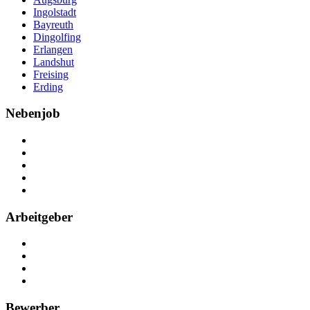
Ingolstadt
Bayreuth
Dingolfing
Erlangen
Landshut
Freising
Erding
Nebenjob
Über Nebenjob
Arbeiten bei NebenJob
Kontakt
Partner
FAQ
Arbeitgeber
Kostenlos registrieren
Anzeige schalten
Recruiting-Prozess Tipps
FAQ für Unternehmen
Bewerber