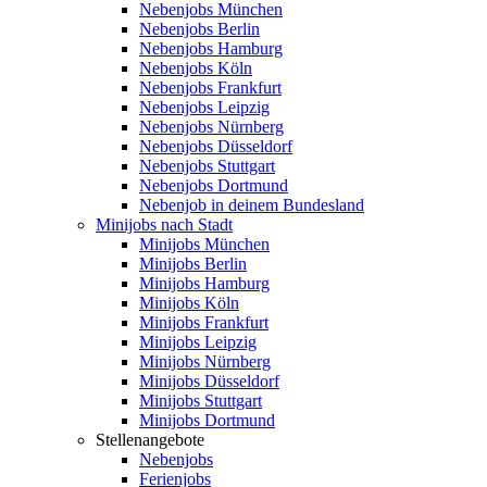
Nebenjobs München
Nebenjobs Berlin
Nebenjobs Hamburg
Nebenjobs Köln
Nebenjobs Frankfurt
Nebenjobs Leipzig
Nebenjobs Nürnberg
Nebenjobs Düsseldorf
Nebenjobs Stuttgart
Nebenjobs Dortmund
Nebenjob in deinem Bundesland
Minijobs nach Stadt
Minijobs München
Minijobs Berlin
Minijobs Hamburg
Minijobs Köln
Minijobs Frankfurt
Minijobs Leipzig
Minijobs Nürnberg
Minijobs Düsseldorf
Minijobs Stuttgart
Minijobs Dortmund
Stellenangebote
Nebenjobs
Ferienjobs