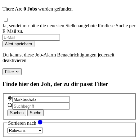
There Are
0 Jobs
wurden gefunden
Ja, sendet mir bitte die neuesten Stellenangebote für diese Suche per
E-Mail zu.
If
you
Alert speichern
are
a
Du kannst diese Job-Alarm Benachrichtigungen jederzeit
human,
deaktivieren.
ignore
this
Filter
field
Finde hier den Job, der zu dir passt
Filter
Suchen
Suche
Sortieren nach