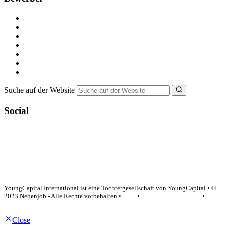
Kostenlos registrieren
Alle Jobs in Deutschland
Nebenjob suchen
Minijob suchen
Ferienjob suchen
Bewerbungstipps
NebenJob Ratgeber
Suche auf der Website
Social
YoungCapital Google score 4.6 - 18 reviews
YoungCapital International ist eine Tochtergesellschaft von YoungCapital • ©
2023 Nebenjob - Alle Rechte vorbehalten •
AGB
•
Datenschutzerklärung
•
Impressum
Close