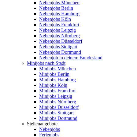
Nebenjobs München
Nebenjobs Berlin
Nebenjobs Hamburg
Nebenjobs Köln
Nebenjobs Frankfurt
Nebenjobs Leipzig
Nebenjobs Nürnberg
Nebenjobs Düsseldorf
Nebenjobs Stuttgart
Nebenjobs Dortmund
Nebenjob in deinem Bundesland
Minijobs nach Stadt
Minijobs München
Minijobs Berlin
Minijobs Hamburg
Minijobs Köln
Minijobs Frankfurt
Minijobs Leipzig
Minijobs Nürnberg
Minijobs Düsseldorf
Minijobs Stuttgart
Minijobs Dortmund
Stellenangebote
Nebenjobs
Ferienjobs