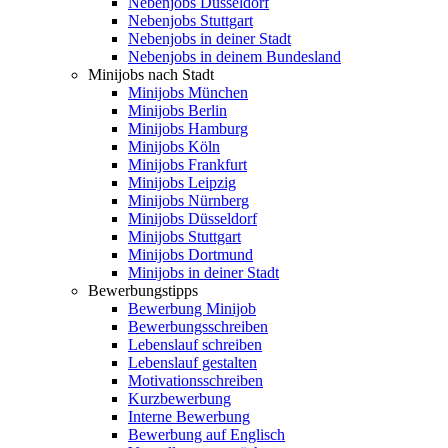
Nebenjobs Düsseldorf
Nebenjobs Stuttgart
Nebenjobs in deiner Stadt
Nebenjobs in deinem Bundesland
Minijobs nach Stadt
Minijobs München
Minijobs Berlin
Minijobs Hamburg
Minijobs Köln
Minijobs Frankfurt
Minijobs Leipzig
Minijobs Nürnberg
Minijobs Düsseldorf
Minijobs Stuttgart
Minijobs Dortmund
Minijobs in deiner Stadt
Bewerbungstipps
Bewerbung Minijob
Bewerbungsschreiben
Lebenslauf schreiben
Lebenslauf gestalten
Motivationsschreiben
Kurzbewerbung
Interne Bewerbung
Bewerbung auf Englisch