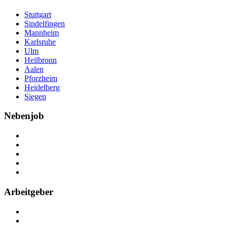
Stuttgart
Sindelfingen
Mannheim
Karlsruhe
Ulm
Heilbronn
Aalen
Pforzheim
Heidelberg
Siegen
Nebenjob
Über Nebenjob
Arbeiten bei NebenJob
Kontakt
Partner
FAQ
Arbeitgeber
Kostenlos registrieren
Anzeige schalten