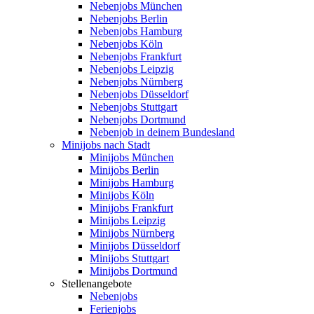
Nebenjobs München
Nebenjobs Berlin
Nebenjobs Hamburg
Nebenjobs Köln
Nebenjobs Frankfurt
Nebenjobs Leipzig
Nebenjobs Nürnberg
Nebenjobs Düsseldorf
Nebenjobs Stuttgart
Nebenjobs Dortmund
Nebenjob in deinem Bundesland
Minijobs nach Stadt
Minijobs München
Minijobs Berlin
Minijobs Hamburg
Minijobs Köln
Minijobs Frankfurt
Minijobs Leipzig
Minijobs Nürnberg
Minijobs Düsseldorf
Minijobs Stuttgart
Minijobs Dortmund
Stellenangebote
Nebenjobs
Ferienjobs