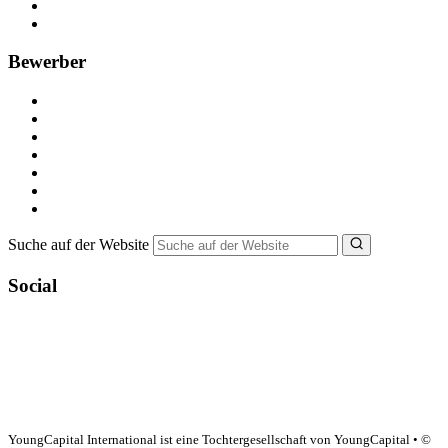
Recruiting-Prozess Tipps
FAQ für Unternehmen
Bewerber
Kostenlos registrieren
Alle Jobs in Deutschland
Nebenjob suchen
Minijob suchen
Ferienjob suchen
Bewerbungstipps
NebenJob Ratgeber
Suche auf der Website
Social
YoungCapital Google score 4.6 - 18 reviews
YoungCapital International ist eine Tochtergesellschaft von YoungCapital • ©