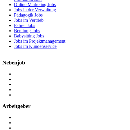
Online Marketing Jobs
Jobs in der Verwaltung
Pädagogik Jobs
Jobs im Vertrieb
Fahrer Jobs
Beratung Jobs
Babysitting Jobs
Jobs im Projektmanagement
Jobs im Kundenservice
Nebenjob
Über Nebenjob
Arbeiten bei NebenJob
Kontakt
Partner
FAQ
Arbeitgeber
Kostenlos registrieren
Anzeige schalten
Recruiting-Prozess Tipps