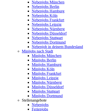
Nebenjobs München
Nebenjobs Berlin
Nebenjobs Hamburg
Nebenjobs Köln
Nebenjobs Frankfurt
Nebenjobs Leipzig
Nebenjobs Nürnberg
Nebenjobs Düsseldorf
Nebenjobs Stuttgart
Nebenjobs Dortmund
Nebenjob in deinem Bundesland
Minijobs nach Stadt
Minijobs München
Minijobs Berlin
Minijobs Hamburg
Minijobs Köln
Minijobs Frankfurt
Minijobs Leipzig
Minijobs Nürnberg
Minijobs Düsseldorf
Minijobs Stuttgart
Minijobs Dortmund
Stellenangebote
Nebenjobs
Ferienjobs