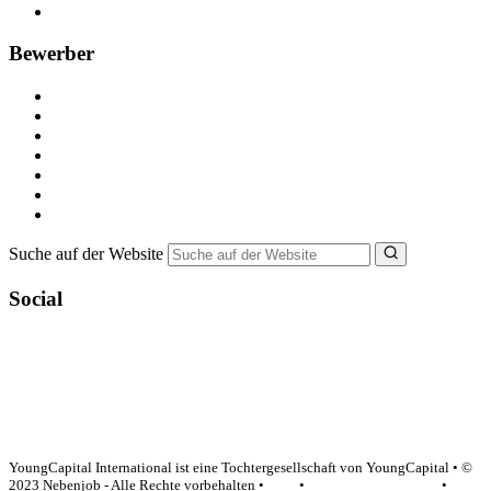
FAQ für Unternehmen
Bewerber
Kostenlos registrieren
Alle Jobs in Deutschland
Nebenjob suchen
Minijob suchen
Ferienjob suchen
Bewerbungstipps
NebenJob Ratgeber
Suche auf der Website
Social
YoungCapital Google score 4.6 - 18 reviews
YoungCapital International ist eine Tochtergesellschaft von YoungCapital • ©
2023 Nebenjob - Alle Rechte vorbehalten •
AGB
•
Datenschutzerklärung
•