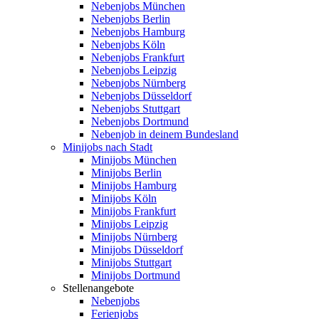
Nebenjobs München
Nebenjobs Berlin
Nebenjobs Hamburg
Nebenjobs Köln
Nebenjobs Frankfurt
Nebenjobs Leipzig
Nebenjobs Nürnberg
Nebenjobs Düsseldorf
Nebenjobs Stuttgart
Nebenjobs Dortmund
Nebenjob in deinem Bundesland
Minijobs nach Stadt
Minijobs München
Minijobs Berlin
Minijobs Hamburg
Minijobs Köln
Minijobs Frankfurt
Minijobs Leipzig
Minijobs Nürnberg
Minijobs Düsseldorf
Minijobs Stuttgart
Minijobs Dortmund
Stellenangebote
Nebenjobs
Ferienjobs