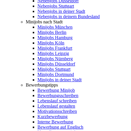
Nebenjobs Düsseldorf
Nebenjobs Stuttgart
Nebenjobs in deiner Stadt
Nebenjobs in deinem Bundesland
Minijobs nach Stadt
Minijobs München
Minijobs Berlin
Minijobs Hamburg
Minijobs Köln
Minijobs Frankfurt
Minijobs Leipzig
Minijobs Nürnberg
Minijobs Düsseldorf
Minijobs Stuttgart
Minijobs Dortmund
Minijobs in deiner Stadt
Bewerbungstipps
Bewerbung Minijob
Bewerbungsschreiben
Lebenslauf schreiben
Lebenslauf gestalten
Motivationsschreiben
Kurzbewerbung
Interne Bewerbung
Bewerbung auf Englisch