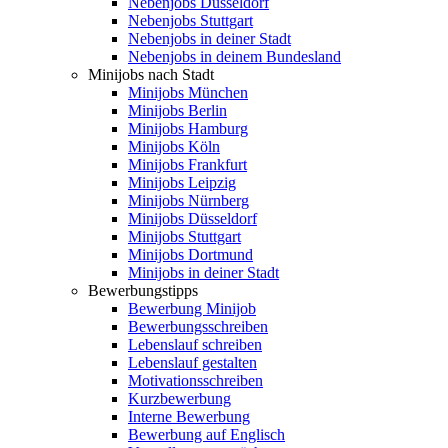
Nebenjobs Düsseldorf
Nebenjobs Stuttgart
Nebenjobs in deiner Stadt
Nebenjobs in deinem Bundesland
Minijobs nach Stadt
Minijobs München
Minijobs Berlin
Minijobs Hamburg
Minijobs Köln
Minijobs Frankfurt
Minijobs Leipzig
Minijobs Nürnberg
Minijobs Düsseldorf
Minijobs Stuttgart
Minijobs Dortmund
Minijobs in deiner Stadt
Bewerbungstipps
Bewerbung Minijob
Bewerbungsschreiben
Lebenslauf schreiben
Lebenslauf gestalten
Motivationsschreiben
Kurzbewerbung
Interne Bewerbung
Bewerbung auf Englisch