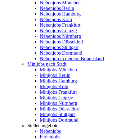
Nebenjobs München
Nebenjobs Berlin
Nebenjobs Hamburg
Nebenjobs Köln
Nebenjobs Frankfurt
Nebenjobs Leipzig
Nebenjobs Nürnberg
Nebenjobs Düsseldorf
Nebenjobs Stuttgart
Nebenjobs Dortmund
Nebenjob in deinem Bundesland
Minijobs nach Stadt
Minijobs München
Minijobs Berlin
Minijobs Hamburg
Minijobs Köln
Minijobs Frankfurt
Minijobs Leipzig
Minijobs Nürnberg
Minijobs Düsseldorf
Minijobs Stuttgart
Minijobs Dortmund
Stellenangebote
Nebenjobs
Ferienjobs