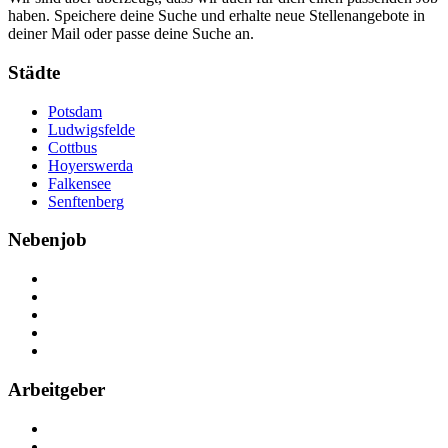
haben. Speichere deine Suche und erhalte neue Stellenangebote in
deiner Mail oder passe deine Suche an.
Städte
Potsdam
Ludwigsfelde
Cottbus
Hoyerswerda
Falkensee
Senftenberg
Nebenjob
Über Nebenjob
Arbeiten bei NebenJob
Kontakt
Partner
FAQ
Arbeitgeber
Kostenlos registrieren
Anzeige schalten