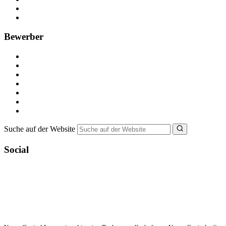
Recruiting-Prozess Tipps
FAQ für Unternehmen
Bewerber
Kostenlos registrieren
Alle Jobs in Deutschland
Nebenjob suchen
Minijob suchen
Ferienjob suchen
Bewerbungstipps
NebenJob Ratgeber
Suche auf der Website
Social
YoungCapital Google score 4.6 - 18 reviews