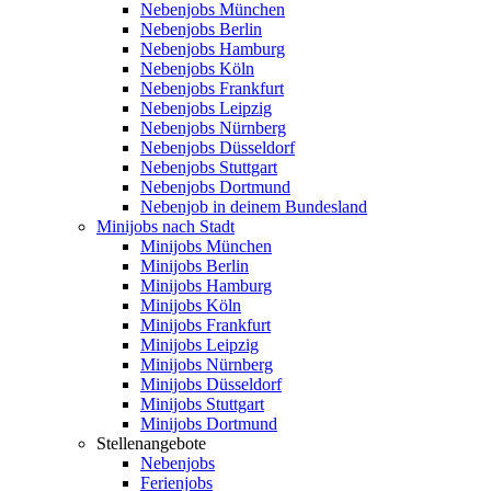
Nebenjobs München
Nebenjobs Berlin
Nebenjobs Hamburg
Nebenjobs Köln
Nebenjobs Frankfurt
Nebenjobs Leipzig
Nebenjobs Nürnberg
Nebenjobs Düsseldorf
Nebenjobs Stuttgart
Nebenjobs Dortmund
Nebenjob in deinem Bundesland
Minijobs nach Stadt
Minijobs München
Minijobs Berlin
Minijobs Hamburg
Minijobs Köln
Minijobs Frankfurt
Minijobs Leipzig
Minijobs Nürnberg
Minijobs Düsseldorf
Minijobs Stuttgart
Minijobs Dortmund
Stellenangebote
Nebenjobs
Ferienjobs