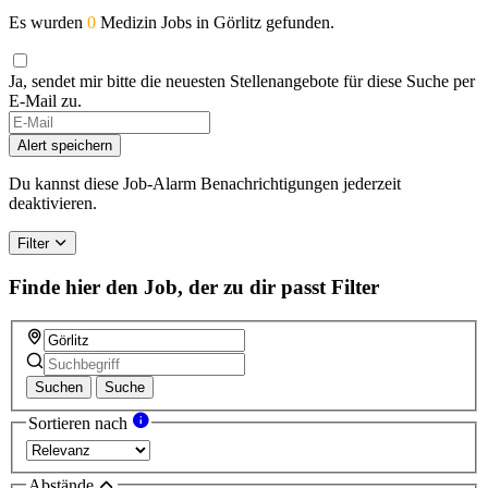
Es wurden
0
Medizin Jobs in Görlitz gefunden.
Ja, sendet mir bitte die neuesten Stellenangebote für diese Suche per
E-Mail zu.
If
you
Alert speichern
are
a
Du kannst diese Job-Alarm Benachrichtigungen jederzeit
human,
deaktivieren.
ignore
this
Filter
field
Finde hier den Job, der zu dir passt
Filter
Suchen
Suche
Sortieren nach
Abstände