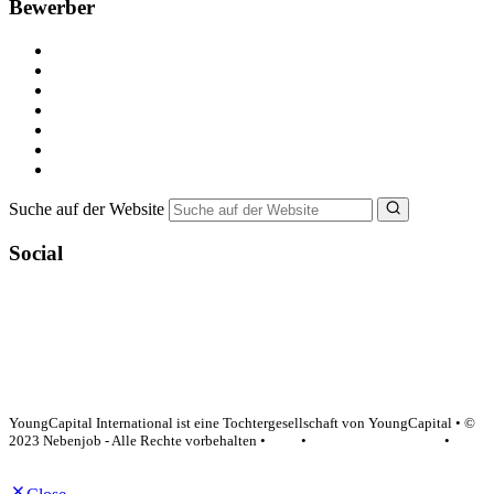
Bewerber
Kostenlos registrieren
Alle Jobs in Deutschland
Nebenjob suchen
Minijob suchen
Ferienjob suchen
Bewerbungstipps
NebenJob Ratgeber
Suche auf der Website
Social
YoungCapital Google score 4.6 - 18 reviews
YoungCapital International ist eine Tochtergesellschaft von YoungCapital • ©
2023 Nebenjob - Alle Rechte vorbehalten •
AGB
•
Datenschutzerklärung
•
Impressum