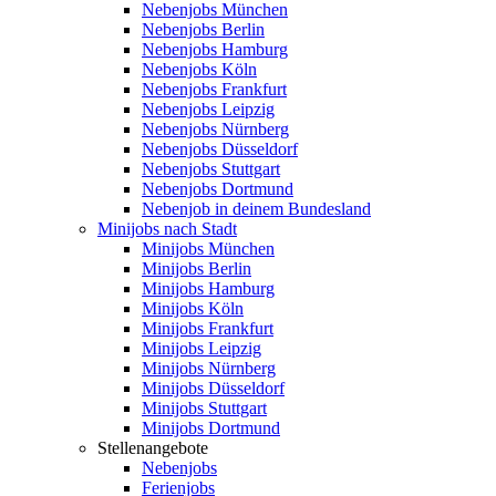
Nebenjobs München
Nebenjobs Berlin
Nebenjobs Hamburg
Nebenjobs Köln
Nebenjobs Frankfurt
Nebenjobs Leipzig
Nebenjobs Nürnberg
Nebenjobs Düsseldorf
Nebenjobs Stuttgart
Nebenjobs Dortmund
Nebenjob in deinem Bundesland
Minijobs nach Stadt
Minijobs München
Minijobs Berlin
Minijobs Hamburg
Minijobs Köln
Minijobs Frankfurt
Minijobs Leipzig
Minijobs Nürnberg
Minijobs Düsseldorf
Minijobs Stuttgart
Minijobs Dortmund
Stellenangebote
Nebenjobs
Ferienjobs