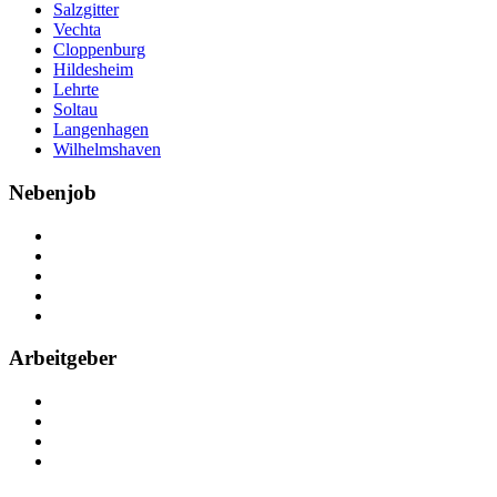
Salzgitter
Vechta
Cloppenburg
Hildesheim
Lehrte
Soltau
Langenhagen
Wilhelmshaven
Nebenjob
Über Nebenjob
Arbeiten bei NebenJob
Kontakt
Partner
FAQ
Arbeitgeber
Kostenlos registrieren
Anzeige schalten
Recruiting-Prozess Tipps
FAQ für Unternehmen