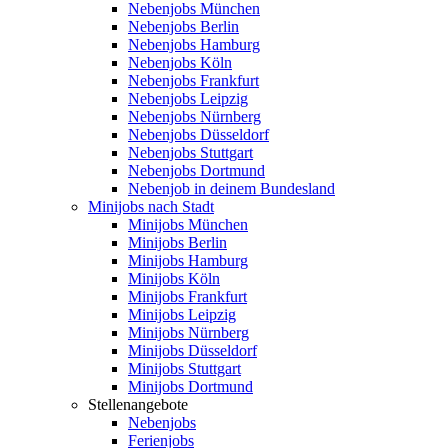
Nebenjobs München
Nebenjobs Berlin
Nebenjobs Hamburg
Nebenjobs Köln
Nebenjobs Frankfurt
Nebenjobs Leipzig
Nebenjobs Nürnberg
Nebenjobs Düsseldorf
Nebenjobs Stuttgart
Nebenjobs Dortmund
Nebenjob in deinem Bundesland
Minijobs nach Stadt
Minijobs München
Minijobs Berlin
Minijobs Hamburg
Minijobs Köln
Minijobs Frankfurt
Minijobs Leipzig
Minijobs Nürnberg
Minijobs Düsseldorf
Minijobs Stuttgart
Minijobs Dortmund
Stellenangebote
Nebenjobs
Ferienjobs