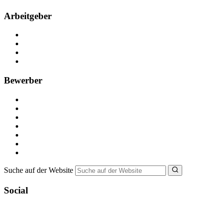
Arbeitgeber
Kostenlos registrieren
Anzeige schalten
Recruiting-Prozess Tipps
FAQ für Unternehmen
Bewerber
Kostenlos registrieren
Alle Jobs in Deutschland
Nebenjob suchen
Minijob suchen
Ferienjob suchen
Bewerbungstipps
NebenJob Ratgeber
Suche auf der Website
Social