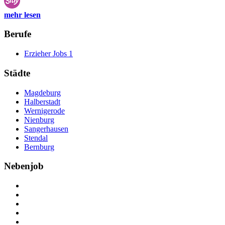
mehr lesen
Berufe
Erzieher Jobs
1
Städte
Magdeburg
Halberstadt
Wernigerode
Nienburg
Sangerhausen
Stendal
Bernburg
Nebenjob
Über Nebenjob
Arbeiten bei NebenJob
Kontakt
Partner
FAQ