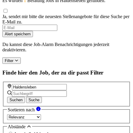
Es wurden
1
Beratung Jobs in Haldensleben gefunden.
Ja, sendet mir bitte die neuesten Stellenangebote für diese Suche per
E-Mail zu.
If
you
Alert speichern
are
a
Du kannst diese Job-Alarm Benachrichtigungen jederzeit
human,
deaktivieren.
ignore
this
Filter
field
Finde hier den Job, der zu dir passt
Filter
Suchen
Suche
Sortieren nach
Abstände