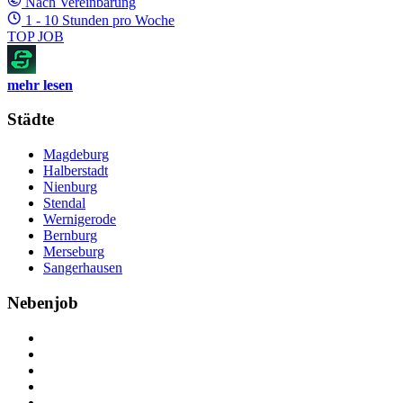
Nach Vereinbarung
1 - 10 Stunden pro Woche
TOP JOB
mehr lesen
Städte
Magdeburg
Halberstadt
Nienburg
Stendal
Wernigerode
Bernburg
Merseburg
Sangerhausen
Nebenjob
Über Nebenjob
Arbeiten bei NebenJob
Kontakt
Partner
FAQ