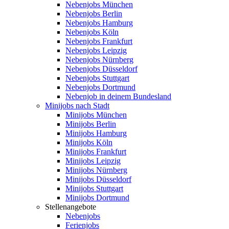
Nebenjobs München
Nebenjobs Berlin
Nebenjobs Hamburg
Nebenjobs Köln
Nebenjobs Frankfurt
Nebenjobs Leipzig
Nebenjobs Nürnberg
Nebenjobs Düsseldorf
Nebenjobs Stuttgart
Nebenjobs Dortmund
Nebenjob in deinem Bundesland
Minijobs nach Stadt
Minijobs München
Minijobs Berlin
Minijobs Hamburg
Minijobs Köln
Minijobs Frankfurt
Minijobs Leipzig
Minijobs Nürnberg
Minijobs Düsseldorf
Minijobs Stuttgart
Minijobs Dortmund
Stellenangebote
Nebenjobs
Ferienjobs