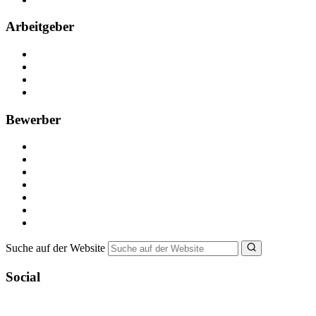
Arbeitgeber
Kostenlos registrieren
Anzeige schalten
Recruiting-Prozess Tipps
FAQ für Unternehmen
Bewerber
Kostenlos registrieren
Alle Jobs in Deutschland
Nebenjob suchen
Minijob suchen
Ferienjob suchen
Bewerbungstipps
NebenJob Ratgeber
Suche auf der Website
Social