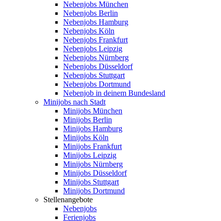
Nebenjobs München
Nebenjobs Berlin
Nebenjobs Hamburg
Nebenjobs Köln
Nebenjobs Frankfurt
Nebenjobs Leipzig
Nebenjobs Nürnberg
Nebenjobs Düsseldorf
Nebenjobs Stuttgart
Nebenjobs Dortmund
Nebenjob in deinem Bundesland
Minijobs nach Stadt
Minijobs München
Minijobs Berlin
Minijobs Hamburg
Minijobs Köln
Minijobs Frankfurt
Minijobs Leipzig
Minijobs Nürnberg
Minijobs Düsseldorf
Minijobs Stuttgart
Minijobs Dortmund
Stellenangebote
Nebenjobs
Ferienjobs