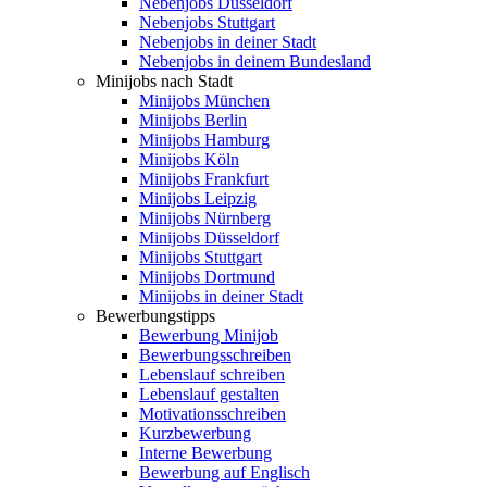
Nebenjobs Düsseldorf
Nebenjobs Stuttgart
Nebenjobs in deiner Stadt
Nebenjobs in deinem Bundesland
Minijobs nach Stadt
Minijobs München
Minijobs Berlin
Minijobs Hamburg
Minijobs Köln
Minijobs Frankfurt
Minijobs Leipzig
Minijobs Nürnberg
Minijobs Düsseldorf
Minijobs Stuttgart
Minijobs Dortmund
Minijobs in deiner Stadt
Bewerbungstipps
Bewerbung Minijob
Bewerbungsschreiben
Lebenslauf schreiben
Lebenslauf gestalten
Motivationsschreiben
Kurzbewerbung
Interne Bewerbung
Bewerbung auf Englisch