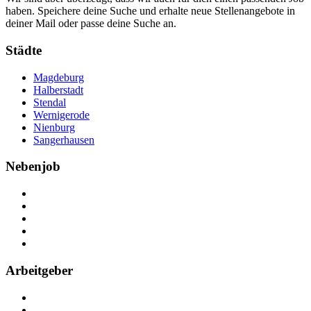
haben. Speichere deine Suche und erhalte neue Stellenangebote in
deiner Mail oder passe deine Suche an.
Städte
Magdeburg
Halberstadt
Stendal
Wernigerode
Nienburg
Sangerhausen
Nebenjob
Über Nebenjob
Arbeiten bei NebenJob
Kontakt
Partner
FAQ
Arbeitgeber
Kostenlos registrieren
Anzeige schalten