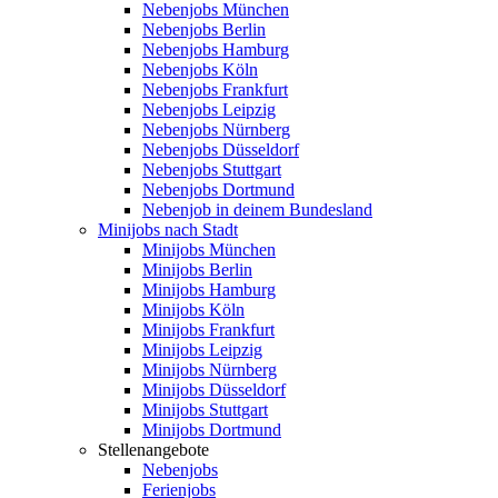
Nebenjobs München
Nebenjobs Berlin
Nebenjobs Hamburg
Nebenjobs Köln
Nebenjobs Frankfurt
Nebenjobs Leipzig
Nebenjobs Nürnberg
Nebenjobs Düsseldorf
Nebenjobs Stuttgart
Nebenjobs Dortmund
Nebenjob in deinem Bundesland
Minijobs nach Stadt
Minijobs München
Minijobs Berlin
Minijobs Hamburg
Minijobs Köln
Minijobs Frankfurt
Minijobs Leipzig
Minijobs Nürnberg
Minijobs Düsseldorf
Minijobs Stuttgart
Minijobs Dortmund
Stellenangebote
Nebenjobs
Ferienjobs