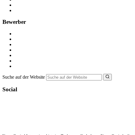
Recruiting-Prozess Tipps
FAQ für Unternehmen
Bewerber
Kostenlos registrieren
Alle Jobs in Deutschland
Nebenjob suchen
Minijob suchen
Ferienjob suchen
Bewerbungstipps
NebenJob Ratgeber
Suche auf der Website
Social
YoungCapital Google score 4.6 - 18 reviews