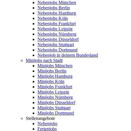
Nebenjobs München
Nebenjobs Berlin
Nebenjobs Hamburg
Nebenjobs Köln
Nebenjobs Frankfurt
Nebenjobs Leipzig
Nebenjobs Nürnberg
Nebenjobs Düsseldorf
Nebenjobs Stuttgart
Nebenjobs Dortmund
Nebenjob in deinem Bundesland
Minijobs nach Stadt
Minijobs München
Minijobs Berlin
Minijobs Hamburg
Minijobs Köln
Minijobs Frankfurt
Minijobs Leipzig
Minijobs Nürnberg
Minijobs Düsseldorf
Minijobs Stuttgart
Minijobs Dortmund
Stellenangebote
Nebenjobs
Ferienjobs