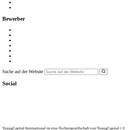
Recruiting-Prozess Tipps
FAQ für Unternehmen
Bewerber
Kostenlos registrieren
Alle Jobs in Deutschland
Nebenjob suchen
Minijob suchen
Ferienjob suchen
Bewerbungstipps
NebenJob Ratgeber
Suche auf der Website
Social
YoungCapital Google score 4.6 - 18 reviews
YoungCapital International ist eine Tochtergesellschaft von YoungCapital • ©