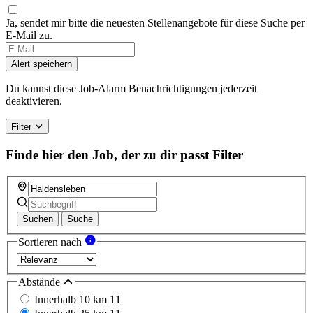
Ja, sendet mir bitte die neuesten Stellenangebote für diese Suche per
E-Mail zu.
If
you
Alert speichern
are
a
Du kannst diese Job-Alarm Benachrichtigungen jederzeit
human,
deaktivieren.
ignore
this
Filter
field
Finde hier den Job, der zu dir passt
Filter
Suchen
Suche
Sortieren nach
Abstände
Innerhalb 10 km
11