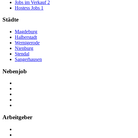
Jobs im Verkauf
2
Hostess Jobs
1
Städte
Magdeburg
Halberstadt
Wernigerode
Nienburg
Stendal
Sangerhausen
Nebenjob
Über Nebenjob
Arbeiten bei NebenJob
Kontakt
Partner
FAQ
Arbeitgeber
Kostenlos registrieren
Anzeige schalten